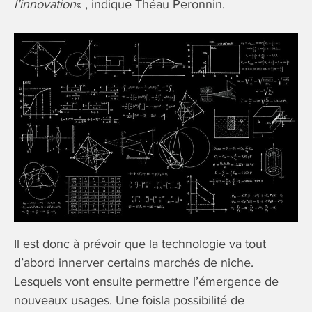
l’innovation
« , indique Théau Peronnin.
Il est donc à prévoir que la technologie va tout
d’abord innerver certains marchés de niche.
Lesquels vont ensuite permettre l’émergence de
nouveaux usages. Une foisla possibilité de