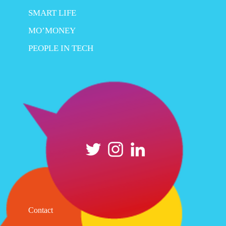
SMART LIFE
MO’MONEY
PEOPLE IN TECH
Contact