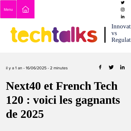
Skip
Menu
to
content
techtalks
Innovat
vs
Regulat
il y a 1 an -
16/06/2025
-
2
minutes
Next40 et French Tech
120 : voici les gagnants
de 2025