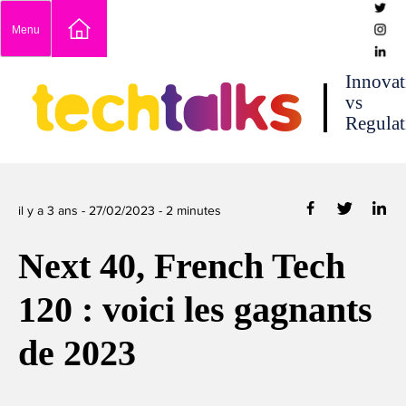
Skip
Menu
to
content
techtalks
Innovat
vs
Regulat
il y a 3 ans -
27/02/2023
-
2
minutes
Next 40, French Tech
120 : voici les gagnants
de 2023