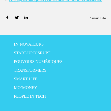
Smart Life
IN’NOVATEURS
START-UP DISRUPT
POUVOIRS NUMÉRIQUES
TRANSFORMERS
SMART LIFE
MO’MONEY
PEOPLE IN TECH