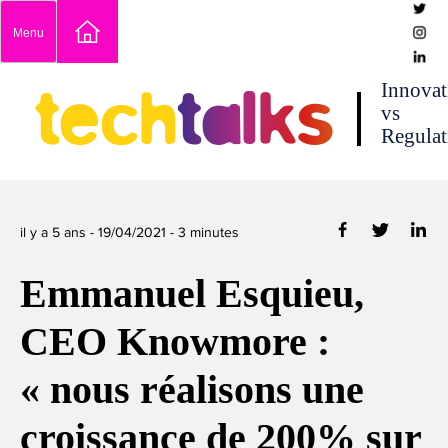
Skip
Menu
to
content
techtalks
Innovat
vs
Regulat
il y a 5 ans -
19/04/2021
-
3
minutes
Emmanuel Esquieu,
CEO Knowmore :
« nous réalisons une
croissance de 200% sur