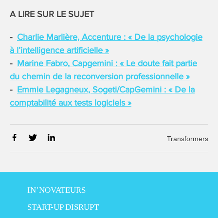
A LIRE SUR LE SUJET
Charlie Marlière, Accenture : « De la psychologie
à l’intelligence artificielle »
Marine Fabro, Capgemini : « Le doute fait partie
du chemin de la reconversion professionnelle »
Emmie Legagneux, Sogeti/CapGemini : « De la
comptabilité aux tests logiciels »
Transformers
IN’NOVATEURS
START-UP DISRUPT