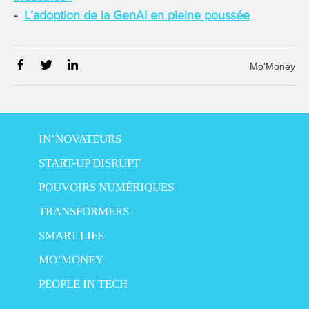
L’adoption de la GenAI en pleine poussée
Mo'Money
IN’NOVATEURS
START-UP DISRUPT
POUVOIRS NUMÉRIQUES
TRANSFORMERS
SMART LIFE
MO’MONEY
PEOPLE IN TECH