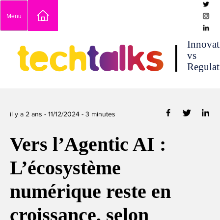
Skip
Menu
to
content
techtalks
Innovat
vs
Regulat
il y a 2 ans -
11/12/2024
-
3
minutes
Vers l’Agentic AI :
L’écosystème
numérique reste en
croissance, selon