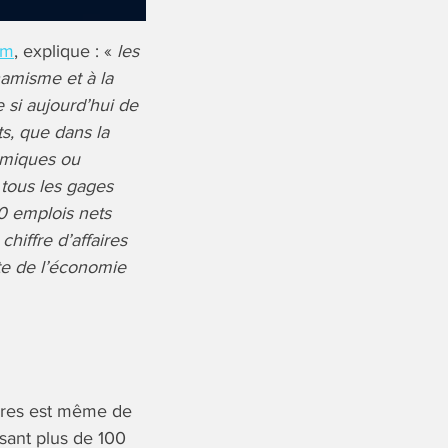
um
, explique : «
les
ynamisme et à la
 si aujourd’hui de
s, que dans la
omiques ou
 tous les gages
00 emplois nets
hiffre d’affaires
site de l’économie
aires est même de
isant plus de 100