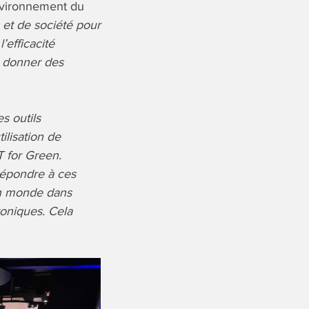
nvironnement du
s et de société pour
’efficacité
e donner des
es outils
ilisation de
T for Green.
répondre à ces
e un monde dans
roniques. Cela