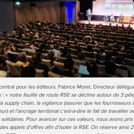
entral pour les éditeurs. Fabrice Morel, Directeur délégu
 : «
notre feuille de route RSE se décline autour de 3 pilier
 supply chain, la vigilance (assurer que les fournisseurs s
ur) et l’ancrage territorial c’est-à-dire le fait de travaille
 solidaires. Pour avancer sur ces valeurs, nous avons pris le
des appels d’offres afin d’isoler la RSE. On réserve ainsi 