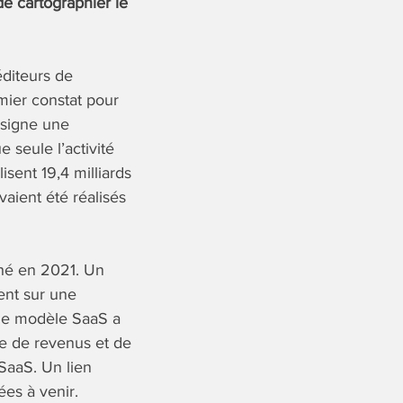
e cartographier le
diteurs de
mier constat pour
 signe une
 seule l’activité
isent 19,4 milliards
vaient été réalisés
hé en 2021. Un
lent sur une
 le modèle SaaS a
e de revenus et de
 SaaS. Un lien
ées à venir.