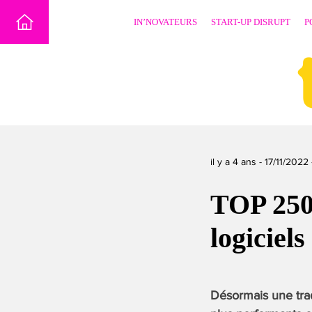
Skip
IN’NOVATEURS
START-UP DISRUPT
P
to
content
il y a 4 ans -
17/11/2022
TOP 250 
logiciel
Désormais une trad