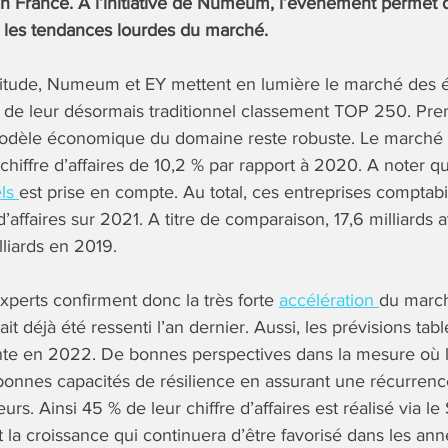
n France. A l’initiative de Numeum, l’événement permet d
ir les tendances lourdes du marché.
tude, Numeum et EY mettent en lumière le marché des é
rs de leur désormais traditionnel classement TOP 250. Pre
modèle économique du domaine reste robuste. Le marché
hiffre d’affaires de 10,2 % par rapport à 2020. A noter que
els
est prise en compte. Au total, ces entreprises comptabil
d’affaires sur 2021. A titre de comparaison, 17,6 milliards a
lliards en 2019.
xperts confirment donc la très forte
accélération
du marc
 déjà été ressenti l’an dernier. Aussi, les prévisions tab
nte en 2022. De bonnes perspectives dans la mesure où
bonnes capacités de résilience en assurant une récurrenc
eurs. Ainsi 45 % de leur chiffre d’affaires est réalisé via le
 la croissance qui continuera d’être favorisé dans les ann