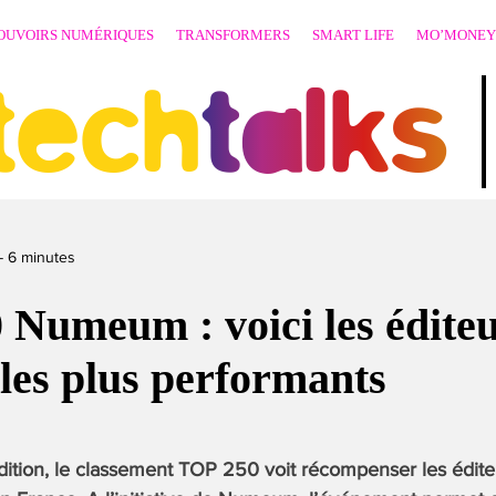
OUVOIRS NUMÉRIQUES
TRANSFORMERS
SMART LIFE
MO’MONEY
techtalks
-
6
minutes
Numeum : voici les éditeu
s les plus performants
ition, le classement TOP 250 voit récompenser les éditeu