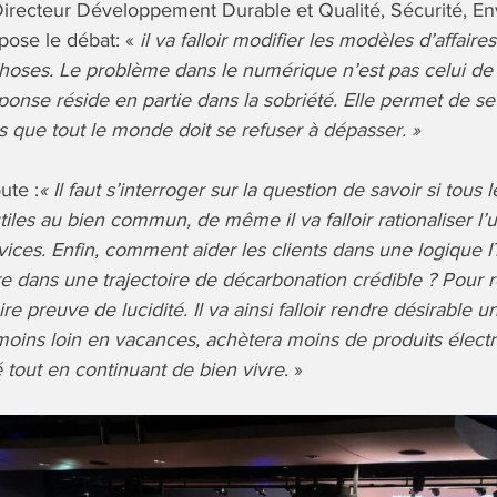
 Directeur Développement Durable et Qualité, Sécurité, E
ose le débat: «
il va falloir modifier les modèles d’affaire
choses. Le problème dans le numérique n’est pas celui de l
ponse réside en partie dans la sobriété. Elle permet de s
ls que tout le monde doit se refuser à dépasser. »
ute :
« Il faut s’interroger sur la question de savoir si tous l
les au bien commun, de même il va falloir rationaliser l’ut
ices. Enfin, comment aider les clients dans une logique I
 dans une trajectoire de décarbonation crédible ? Pour 
faire preuve de lucidité. Il va ainsi falloir rendre désirabl
moins loin en vacances, achètera moins de produits élect
té tout en continuant de bien vivre
. »