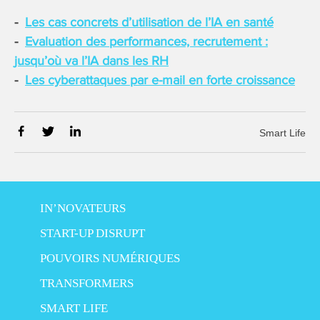
Les cas concrets d’utilisation de l’IA en santé
Evaluation des performances, recrutement :
jusqu’où va l’IA dans les RH
Les cyberattaques par e-mail en forte croissance
Smart Life
IN’NOVATEURS
START-UP DISRUPT
POUVOIRS NUMÉRIQUES
TRANSFORMERS
SMART LIFE