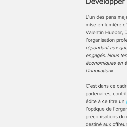
Développer 
L’un des pans maje
mise en lumière d’
Valentin Hueber, D
l’organisation prof
répondant aux ques
engagés. Nous tent
économiques en écla
l’innovation
« .
C’est dans ce cadr
partenaires, contr
édite à ce titre un
l’optique de l’orga
préconisations du 
destiné aux offreur