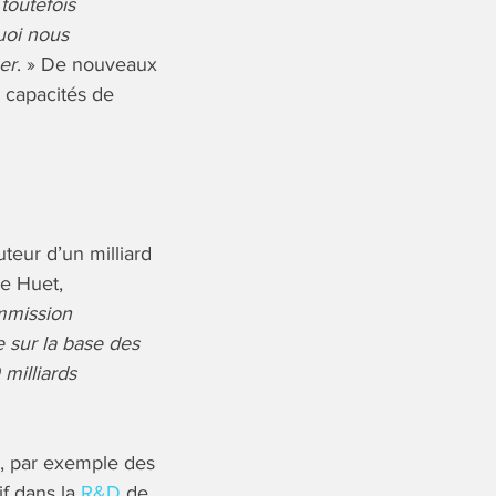
toutefois
uoi nous
er
. » De nouveaux
s capacités de
teur d’un milliard
le Huet,
mmission
e sur la base des
 milliards
ec, par exemple des
if dans la
R&D
de