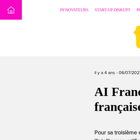
Skip
IN’NOVATEURS
START-UP DISRUPT
P
to
content
il y a 4 ans -
06/07/202
AI Franc
français
Pour sa troisième 