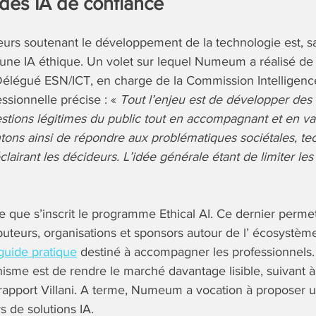
des IA de confiance
urs soutenant le développement de la technologie est, sa
une IA éthique. Un volet sur lequel Numeum a réalisé de 
élégué ESN/ICT, en charge de la Commission Intelligence 
essionnelle précise : «
Tout l’enjeu est de développer des
tions légitimes du public tout en accompagnant et en val
ons ainsi de répondre aux problématiques sociétales, te
irant les décideurs. L’idée générale étant de limiter les 
e que s’inscrit le programme Ethical AI. Ce dernier perme
ibuteurs, organisations et sponsors autour de l’ écosyst
guide pratique
destiné à accompagner les professionnels.
nisme est de rendre le marché davantage lisible, suivant à 
rapport Villani. A terme, Numeum a vocation à proposer un
s de solutions IA.