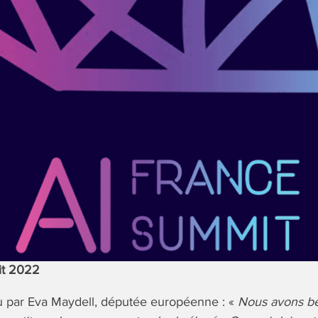
it 2022
 par Eva Maydell, députée européenne : «
Nous avons bes