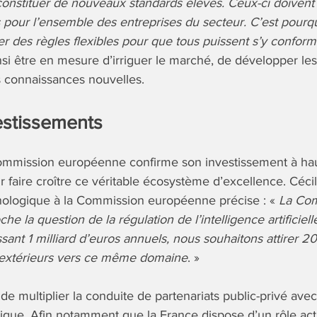
constituer de nouveaux standards élevés. Ceux-ci doivent 
 pour l’ensemble des entreprises du secteur. C’est pourq
 des règles flexibles pour que tous puissent s’y conform
nsi être en mesure d’irriguer le marché, de développer le
es connaissances nouvelles.
estissements
Commission européenne confirme son investissement à hau
r faire croître ce véritable écosystème d’excellence. Céci
ologique à la Commission européenne précise : «
La Co
 la question de la régulation de l’intelligence artificiell
ssant 1 milliard d’euros annuels, nous souhaitons attirer 20
 extérieurs vers ce même domaine
. »
 de multiplier la conduite de partenariats public-privé av
tique. Afin notamment que la France dispose d’un rôle act