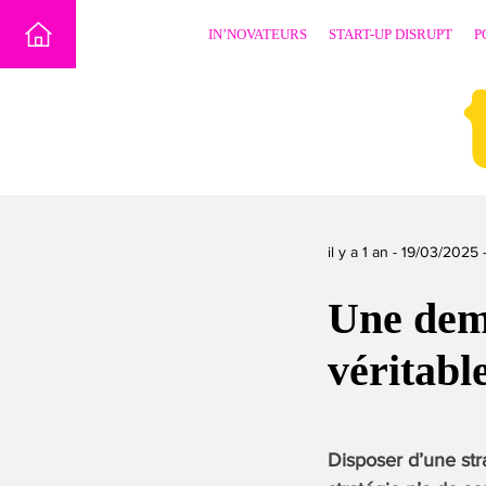
Skip
IN’NOVATEURS
START-UP DISRUPT
P
to
content
il y a 1 an -
19/03/2025
Une dem
véritabl
Disposer d’une stra