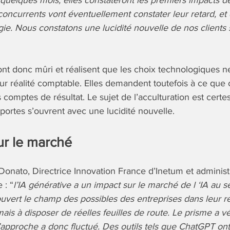
 quelques mois, elles constateront les premiers impacts de
 concurrents vont éventuellement constater leur retard, e
ogie. Nous constatons une lucidité nouvelle de nos clients s
ont donc mûri et réalisent que les choix technologiques n
r réalité comptable. Elles demandent toutefois à ce que c
 comptes de résultat. Le sujet de l’acculturation est certe
portes s’ouvrent avec une lucidité nouvelle.
ur le marché
Donato, Directrice Innovation France d’Inetum et administ
 : “
l’IA générative a un impact sur le marché de l ‘IA au se
ouvert le champ des possibles des entreprises dans leur réf
s à disposer de réelles feuilles de route. Le prisme a vé
’approche a donc fluctué. Des outils tels que ChatGPT on