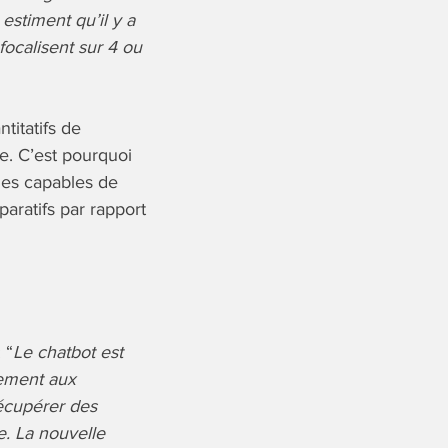
estiment qu’il y a
focalisent sur 4 ou
titatifs de
le. C’est pourquoi
des capables de
aratifs par rapport
 “
Le chatbot est
lement aux
récupérer des
e. La nouvelle