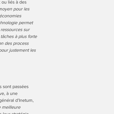
 ou liés à des
n moyen pour les
s économies
echnologie permet
s ressources sur
 tâches à plus forte
ion des process
pour justement les
s sont passées
ive, à une
énéral d’Inetum,
e meilleure