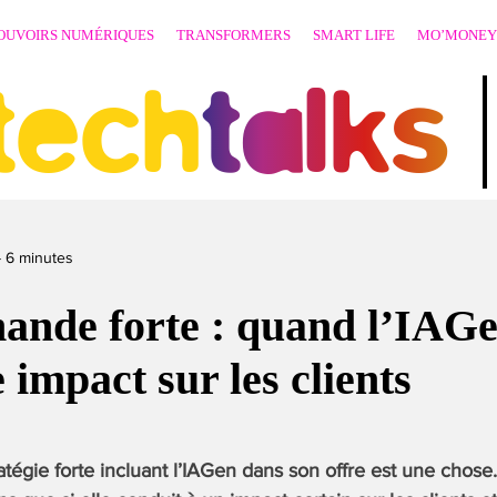
OUVOIRS NUMÉRIQUES
TRANSFORMERS
SMART LIFE
MO’MONEY
techtalks
-
6
minutes
ande forte : quand l’IAGe
e impact sur les clients
tégie forte incluant l’IAGen
dans son offre est une chose.