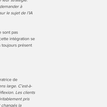
 leur stratégie
.
t demander à
ur le sujet de l’IA
e sont pas
ette intégration se
s toujours présent
ratrice de
ns large. C’est-à-
lexion. Les clients
ritablement pris
t changés la