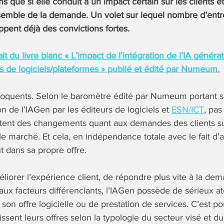
ns que si elle conduit à un impact certain sur les clients e
ensemble de la demande. Un volet sur lequel nombre d’entr
ent déjà des convictions fortes.
ait du livre blanc « L’impact de l’intégration de l’IA généra
s de logiciels/plateformes » publié et édité par Numeum.
éloquents. Selon le baromètre édité par Numeum portant sur
n de l’IAGen par les éditeurs de logiciels et
ESN/ICT
, pa
tent des changements quant aux demandes des clients suit
le marché. Et cela, en indépendance totale avec le fait d’a
t dans sa propre offre.
méliorer l’expérience client, de répondre plus vite à la d
x facteurs différenciants, l’IAGen possède de sérieux ato
 son offre logicielle ou de prestation de services. C’est 
issent leurs offres selon la typologie du secteur visé et du 