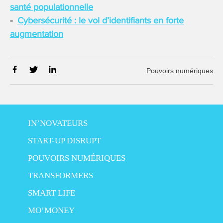
santé populationnelle
Cybersécurité : le vol d’identifiants en forte
augmentation
Pouvoirs numériques
IN’NOVATEURS
START-UP DISRUPT
POUVOIRS NUMÉRIQUES
TRANSFORMERS
SMART LIFE
MO’MONEY