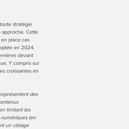
toute stratégie
e approche. Cette
 en place ces
doptée en 2024.
ernières devant
que. Y compris sur
ces croissantes en
 représentent des
 contenus
n limitant les
ns numériques (en
nt un ciblage