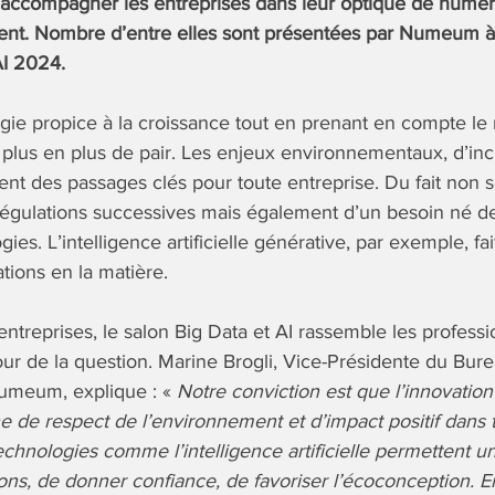
d’accompagner les entreprises dans leur optique de numé
tent. Nombre d’entre elles sont présentées par Numeum à
AI 2024.
gie propice à la croissance tout en prenant en compte l
plus en plus de pair. Les enjeux environnementaux, d’inc
nt des passages clés pour toute entreprise. Du fait non 
égulations successives mais également d’un besoin né de
ies. L’intelligence artificielle générative, par exemple, fai
tions en la matière.
 entreprises, le salon Big Data et AI rassemble les profess
ur de la question. Marine Brogli, Vice-Présidente du Bu
umeum, explique : «
Notre conviction est que l’innovation 
de respect de l’environnement et d’impact positif dans 
chnologies comme l’intelligence artificielle permettent u
ions, de donner confiance, de favoriser l’écoconception. 