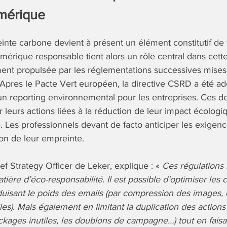
umérique
nte carbone devient à présent un élément constitutif de 
umérique responsable tient alors un rôle central dans cett
ent propulsée par les réglementations successives mises
 Apres le Pacte Vert européen, la directive CSRD a été a
un reporting environnemental pour les entreprises. Ces d
leurs actions liées à la réduction de leur impact écologi
. Les professionnels devant de facto anticiper les exigen
on de leur empreinte.
ef Strategy Officer de Leker, explique : «
Ces régulations
ière d’éco-responsabilité. Il est possible d’optimiser les
isant le poids des emails (par compression des images, e
iles). Mais également en limitant la duplication des actio
ckages inutiles, les doublons de campagne…) tout en faisa