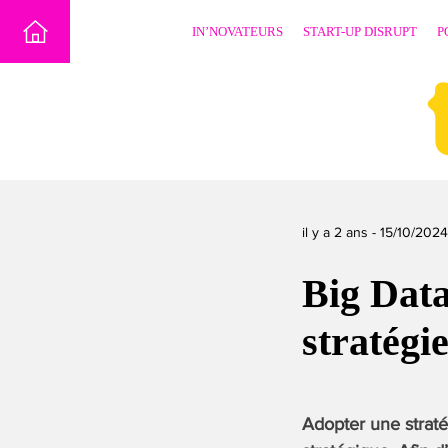
Skip
IN’NOVATEURS
START-UP DISRUPT
P
to
content
il y a 2 ans -
15/10/2024
Big Data
stratégi
Adopter une straté