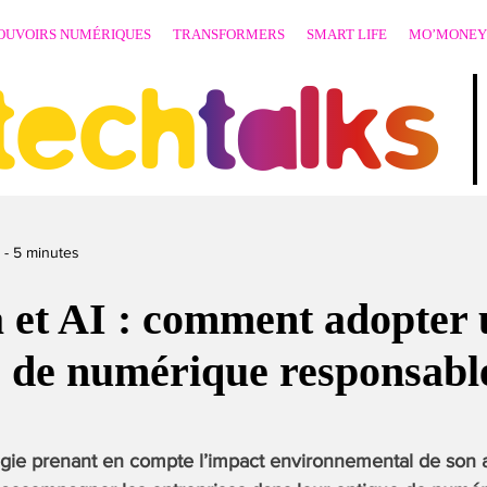
OUVOIRS NUMÉRIQUES
TRANSFORMERS
SMART LIFE
MO’MONEY
techtalks
-
5
minutes
 et AI : comment adopter 
e de numérique responsabl
gie prenant en compte l’impact environnemental de son a