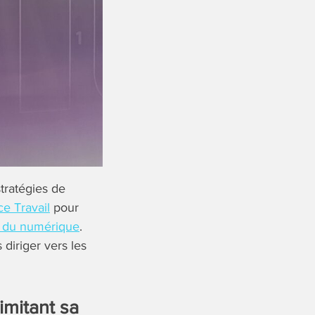
stratégies de
ce Travail
pour
s du numérique
.
diriger vers les
imitant sa