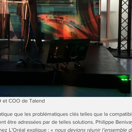
O et COO de Talend
ptique que les problématiques clés telles que la compatib
ivent être adressées par de telles solutions. Philippe Beniv
chez L’Oréal explique : «
nous devions réunir l’ensemble 