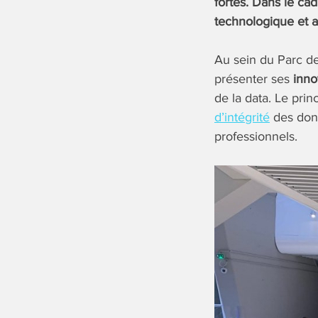
fortes. Dans le ca
technologique et 
Au sein du Parc de
présenter ses
innov
de la data. Le pri
d’intégrité
des donn
professionnels.