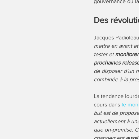
gouvernance ou la
Des révolut
Jacques Padioleau
mettre en avant et
tester et
monitorer
prochaines releas
de disposer d’un n
combinée à la pres
La tendance lourde
cours dans
le mon
but est de propose
actuellement à une
que on-premise. C
changement
aussi