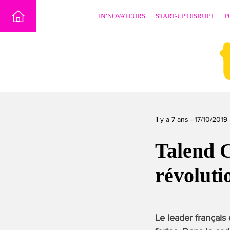
Skip
IN’NOVATEURS
START-UP DISRUPT
P
to
content
il y a 7 ans -
17/10/2019
Talend 
révoluti
Le leader français