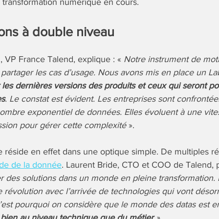
 transformation numérique en cours.
ions à double niveau
, VP France Talend, explique : «
Notre instrument de moti
 partager les cas d’usage. Nous avons mis en place un Lab
 les dernières versions des produits et ceux qui seront p
es
.
Le constat est évident. Les entreprises sont confrontée
ombre exponentiel de données. Elles évoluent à une vites
sion pour gérer cette complexité
».
 réside en effet dans une optique simple. De multiples ré
de de la donnée
. Laurent Bride, CTO et COO de Talend, p
r des solutions dans un monde en pleine transformation.
 révolution avec l’arrivée de technologies qui vont désorm
’est pourquoi on considère que le monde des datas est en
 bien au niveau technique que du métier
».