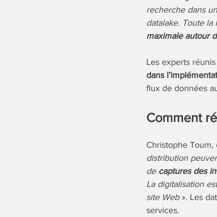
recherche dans un
datalake. Toute la 
maximale autour d
Les experts réuni
dans l’implémenta
flux de données a
Comment réu
Christophe Toum, 
distribution peuven
de
captures des in
La digitalisation e
site Web
». Les dat
services.