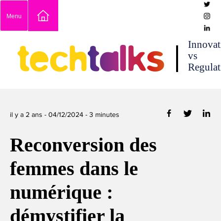
Skip
Menu
to
content
techtalks
Innovat
vs
Regulat
il y a 2 ans -
04/12/2024
-
3
minutes
Reconversion des
femmes dans le
numérique :
démystifier la