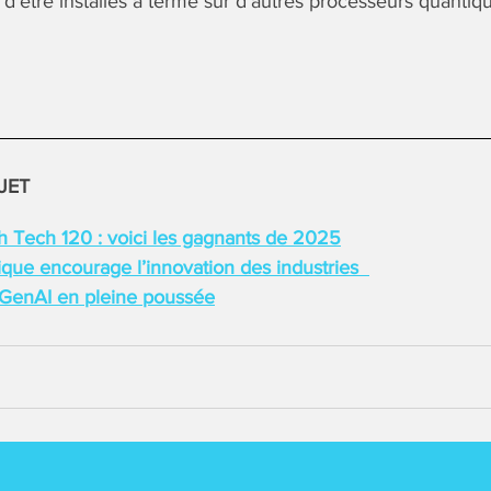
 d’être installés à terme sur d’autres processeurs quantiq
JET
 Tech 120 : voici les gagnants de 2025
que encourage l’innovation des industries
 GenAI en pleine poussée