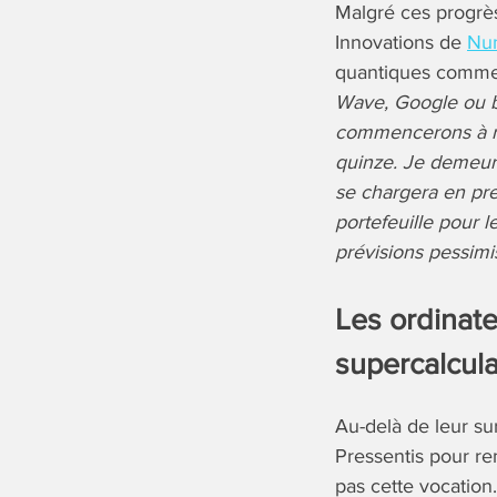
Malgré ces progrès
Innovations de
Nu
quantiques commen
Wave, Google ou b
commencerons à re
quinze. Je demeur
se chargera en pr
portefeuille pour l
prévisions pessimi
Les ordinat
supercalcul
Au-delà de leur su
Pressentis pour re
pas cette vocation.