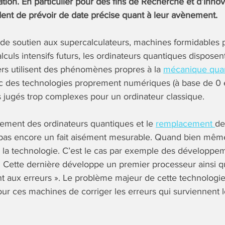
tion. En particulier pour des fins de Recherche et d’Innov
dent de prévoir de date précise quant à leur avènement.
 de soutien aux supercalculateurs, machines formidables 
alculs intensifs futurs, les ordinateurs quantiques dispos
ers utilisent des phénomènes propres à la
mécanique qua
c des technologies proprement numériques (à base de 0 e
ls jugés trop complexes pour un ordinateur classique.
nement des ordinateurs quantiques et le
remplacement
de
t pas encore un fait aisément mesurable. Quand bien mêm
r la technologie. C’est le cas par exemple des développe
. Cette dernière développe un premier processeur ainsi q
nt aux erreurs ». Le problème majeur de cette technologie
our ces machines de corriger les erreurs qui surviennent l