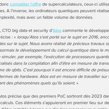
 donc
compléter l’offre
de supercalculateurs, ceux-ci utilis
. A l’inverse, les ordinateurs quantiques peuvent réalise
plexité, mais avec un faible volume de données.
, CTO big data et security d’
Atos
commente le développe
récise : «
lorsqu’Atos s’est porté sur le sujet en 2016, enc
es sur le sujet. Nous avons réalisé de précieux travaux su
rmais le développement du calcul quantique dans le mo
 simuler, par exemple, l’exécution de processeurs quant
alisés dans la compilation afin d’être en mesure de trans
e de qbits. C’est pourquoi il est encore difficile de pré
termes de hardware. Atos est en mesure de travailler sur
ant des phénomènes quels qu’ils soient
. »
’Atos précise que des premiers PoC sortiront dès 2023 da
 calculs. Ces éléments s’appuieront en premier lieu sur de