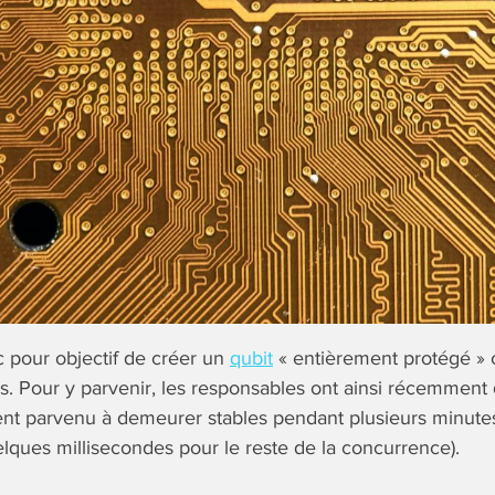
c pour objectif de créer un
qubit
« entièrement protégé » 
rs. Pour y parvenir, les responsables ont ainsi récemmen
ient parvenu à demeurer stables pendant plusieurs minute
elques millisecondes pour le reste de la concurrence).