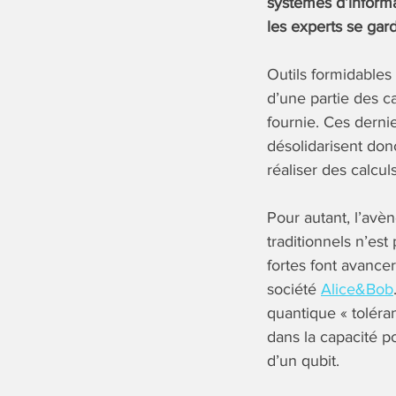
systèmes d’informa
les experts se gar
Outils formidables
d’une partie des c
fournie. Ces derni
désolidarisent don
réaliser des calcu
Pour autant, l’avè
traditionnels n’es
fortes font avance
société
Alice&Bob
quantique « toléra
dans la capacité p
d’un qubit.