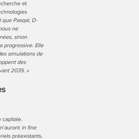
Recherche et
technologies
l que Pasqal, D-
 nous ne
nées, sinon
 progressive. Elle
es simulations de
loppent des
avant 2035
. »
es
 capitale.
 n’auront
in fine
riels préexistants.