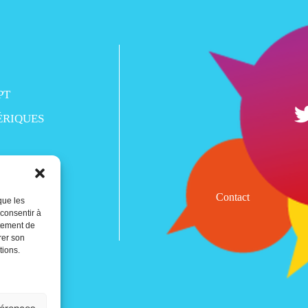
PT
ÉRIQUES
Contact
que les
 consentir à
rtement de
rer son
tions.