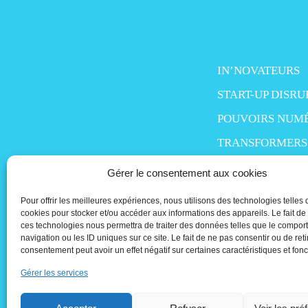
IN’NOVATEURS
START-UP DISRU
POUVOIRS NUM
TRANSFORMERS
SMART LIFE
Gérer le consentement aux cookies
MO’MONEY
Pour offrir les meilleures expériences, nous utilisons des technologies telles 
PEOPLE IN TECH
cookies pour stocker et/ou accéder aux informations des appareils. Le fait de
ces technologies nous permettra de traiter des données telles que le compo
navigation ou les ID uniques sur ce site. Le fait de ne pas consentir ou de reti
consentement peut avoir un effet négatif sur certaines caractéristiques et fonc
Gérer les services