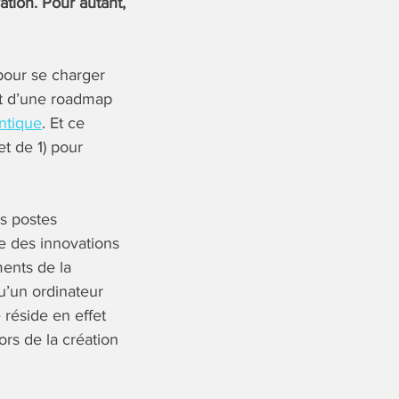
ation. Pour autant,
pour se charger
ent d’une roadmap
ntique
. Et ce
t de 1) pour
s postes
e des innovations
ments de la
u’un ordinateur
 réside en effet
ors de la création