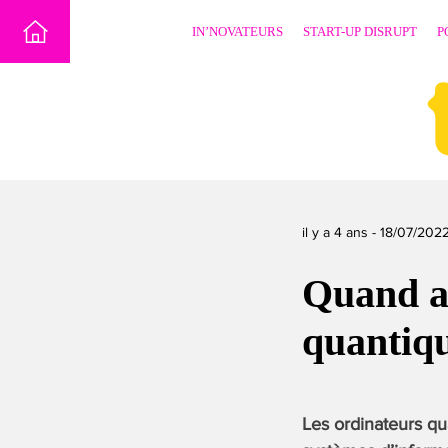
Skip
IN’NOVATEURS
START-UP DISRUPT
P
to
content
il y a 4 ans -
18/07/202
Quand ar
quantiqu
Les ordinateurs qu