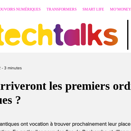
OUVOIRS NUMÉRIQUES
TRANSFORMERS
SMART LIFE
MO’MONEY
techtalks
2
-
3
minutes
riveront les premiers ord
es ?
antiques ont vocation à trouver prochainement leur place