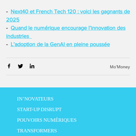
Next40 et French Tech 120 : voici les gagnants de
2025
Quand le numérique encourage l’innovation des
industries
L’adoption de la GenAI en pleine poussée
Mo'Money
IN’NOVATEURS
START-UP DISRUPT
POUVOIRS NUMÉRIQUES
TRANSFORMERS