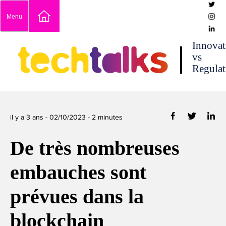
Skip
Menu
to
content
techtalks
Innovat
vs
Regulat
il y a 3 ans -
02/10/2023
-
2
minutes
De très nombreuses
embauches sont
prévues dans la
blockchain