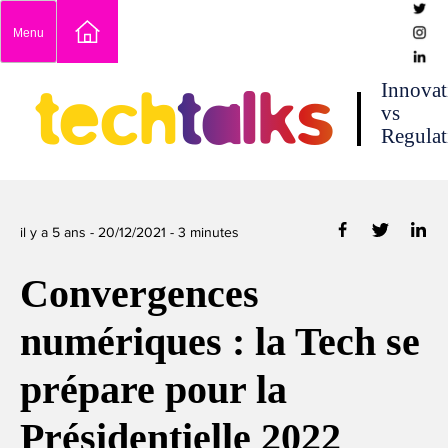
Skip
Menu
to
content
techtalks
Innovat
vs
Regulat
il y a 5 ans -
20/12/2021
-
3
minutes
Convergences
numériques : la Tech se
prépare pour la
Présidentielle 2022