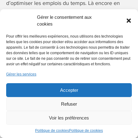
d’optimiser les emplois du temps. Là encore en
automatisant au maximum la création des emplois
Gérer le consentement aux
du temps dans l’idée de
faciliter, guider le manager
cookies
opérationnel dans la création des plannings
. Les
solutions maison autorisent ainsi la possibilité de
Pour offrir les meilleures expériences, nous utilisons des technologies
telles que les cookies pour stocker et/ou accéder aux informations des
littéralement définir le poids de chaque tâche,
appareils. Le fait de consentir à ces technologies nous permettra de traiter
action ou mission. A partir de l’ensemble des
des données telles que le comportement de navigation ou les ID uniques
sur ce site. Le fait de ne pas consentir ou de retirer son consentement peut
contraintes, le logiciel et ses algorithmes calculent
avoir un effet négatif sur certaines caractéristiques et fonctions.
automatiquement les plannings prévisionnels en
Gérer les services
positionnant, semaine par semaine, les besoins sur
des plages horaires.
Accepter
Berger-Levrault, à l’attention des
Refuser
pouvoirs publics
Voir les préférences
Politique de cookies
Politique de cookies
L’éditeur propose une brique logicielle dédiée aux