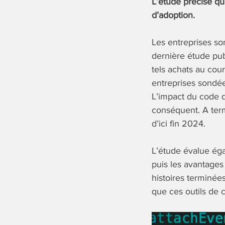
L’étude précise que
d’adoption.
Les entreprises so
dernière étude pu
tels achats au co
entreprises sondées
L’impact du code d’
conséquent. A term
d’ici fin 2024.
L’étude évalue éga
puis les avantages
histoires terminées
que ces outils de 