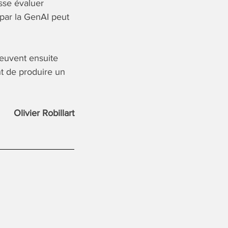
isse évaluer
 par la GenAI peut
euvent ensuite
nt de produire un
Olivier Robillart