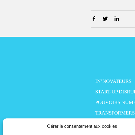
IN’NOVATEURS
START-UP DISRU
POUVOIRS NUM
TRANSFORMERS
SMART LIFE
Gérer le consentement aux cookies
MO’MONEY