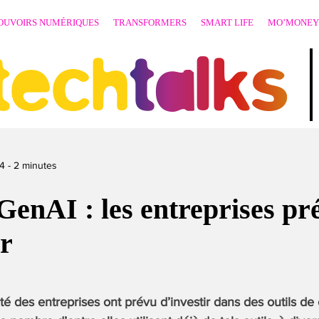
OUVOIRS NUMÉRIQUES
TRANSFORMERS
SMART LIFE
MO’MONEY
techtalks
4
-
2
minutes
enAI : les entreprises pr
ir
é des entreprises ont prévu d’investir dans des outils d