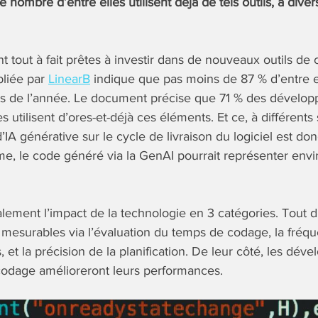
 nombre d’entre elles utilisent déjà de tels outils, à diver
nt tout à fait prêtes à investir dans de nouveaux outils d
bliée par
LinearB
indique que pas moins de 87 % d’entre e
urs de l’année. Le document précise que 71 % des dévelop
 utilisent d’ores-et-déjà ces éléments. Et ce, à différents
IA générative sur le cycle de livraison du logiciel est do
e, le code généré via la GenAI pourrait représenter env
lement l’impact de la technologie en 3 catégories. Tout d
 mesurables via l’évaluation du temps de codage, la fréqu
, et la précision de la planification. De leur côté, les dév
codage amélioreront leurs performances.