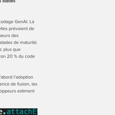
s stades
e codage GenAI. La
lles prévoient de
peurs des
 stades de maturité.
nc plus que
iron 20 % du code
’abord l’adoption
ence de fusion, les
eloppeurs estiment