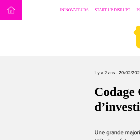
Skip
IN’NOVATEURS
START-UP DISRUPT
P
to
content
il y a 2 ans -
20/02/202
Codage G
d’invest
Une grande majorit