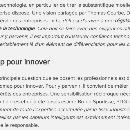
technologie, en particulier de tirer la substantifique moe
prise dispose. Une vision partagée par Thomas Courbe, D
érale des entreprises : «
Le défi est d’arriver à une
régula
e la technologie
. Cela doit se faire avec des exigences dif
r y parvenir, il est important d’instaurer confiance techno
t véritablement là d’un élément de différenciation pour les c
 pour innover
principale question que se posent les professionnels est
dmap pour innover. Pour y parvenir, il convient de mêler
ntérêts des entreprises. Une sensibilisation réciproque néc
t d’ores-et-déjà été posés estime Bruno Sportisse, PDG d
ent de toute l’expertise accumulée par le tissu industriel 
llies par les capteurs intelligents est extrêmement intér
ue le responsable.