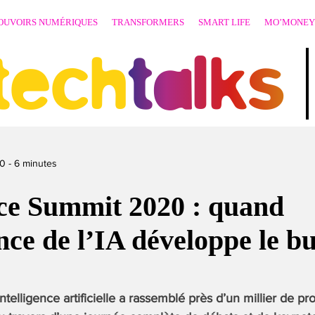
OUVOIRS NUMÉRIQUES
TRANSFORMERS
SMART LIFE
MO’MONEY
techtalks
20
-
6
minutes
ce Summit 2020 : quand
ence de l’IA développe le b
intelligence artificielle a rassemblé près d’un millier de pr