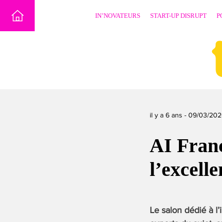
Skip
IN’NOVATEURS
START-UP DISRUPT
P
to
content
il y a 6 ans -
09/03/20
AI Fran
l’excell
Le salon dédié à l’