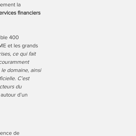
rtement la
services financiers
mble 400
PME et les grands
es, ce qui fait
st couramment
 le domaine, ainsi
icielle. C’est
cteurs du
 autour d’un
cience de