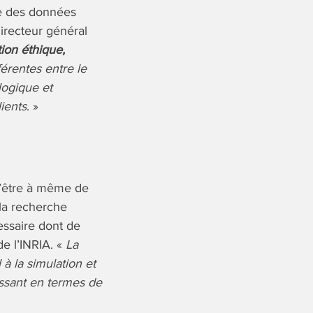
lle des données
irecteur général
tion éthique,
férentes entre le
logique et
lients
. »
 d’être à même de
 la recherche
essaire dont de
e l’INRIA. «
La
à la simulation et
essant en termes de