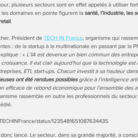
jour, plusieurs secteurs sont en effet appelés à utiliser fo
 les domaines en pointe figurent la
santé, l’industrie, les 
etail
.
cher, Président de
TECH IN France
, organisme qui rasse
tes : de la startup à la multinationale en passant par la 
explique : «
L’IA est devenue un bien commun des entrepris
 croissance. Il est clair aujourd’hui que la technologie e
reprises, ETI, start-ups. Chacun investit à sa hauteur dans
leuses ont été rendues possibles
grâce à l’intelligence artif
 efficace de rebond économique pour l’ensemble des a
ganisme rassemble en outre les professionnels du secteur
dédié.
om/TECHINFrance/status/1235481651087634435
 donc lancé. Le secteur, dans sa grande majorité, a cons