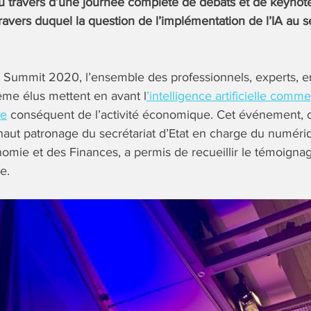
au travers d’une journée complète de débats et de keynot
vers duquel la question de l’implémentation de l’IA au se
e Summit 2020, l’ensemble des professionnels, experts, e
ême élus mettent en avant l
’intelligence artificielle comm
ce
conséquent de l’activité économique. Cet événement, 
haut patronage du secrétariat d’Etat en charge du numéri
nomie et des Finances, a permis de recueillir le témoig
e.