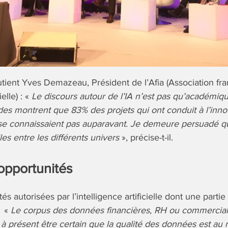
ient Yves Demazeau, Président de l’Afia (Association fra
ielle) : «
Le discours autour de l’IA n’est pas qu’académi
udes montrent que 83% des projets qui ont conduit à l’inno
e connaissaient pas auparavant. Je demeure persuadé qu’
es entre les différents univers
», précise-t-il.
opportunités
és autorisées par l’intelligence artificielle dont une parti
. «
Le corpus des données financières, RH ou commercial
t à présent être certain que la qualité des données est au