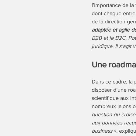
l’importance de la 
dont chaque entre
de la direction gén
adaptée et agile d
B2B et le B2C. Pou
juridique. Il s’agi
Une roadmap
Dans ce cadre, la 
disposer d’une roa
scientifique aux i
nombreux jalons on
question du croisem
aux données recuei
business
», expliq