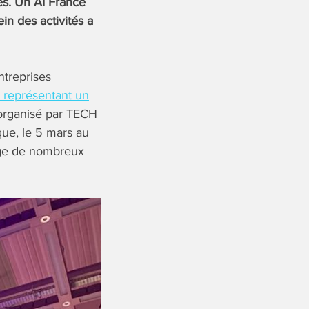
es. Un AI France
in des activités a
ntreprises
e représentant un
organisé par TECH
que, le 5 mars au
nage de nombreux