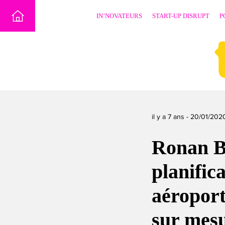
Skip
IN’NOVATEURS
START-UP DISRUPT
P
to
content
il y a 7 ans -
20/01/202
Ronan Ba
planifica
aéroport
sur mesu