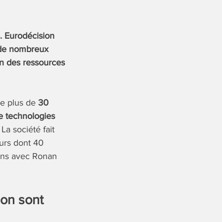
. Eurodécision
s de nombreux
ion des ressources
e plus de
30
e technologies
La société fait
urs dont 40
ons avec Ronan
ion sont