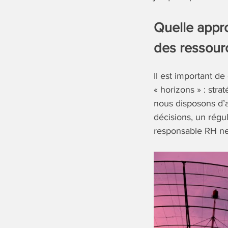
Quelle appr
des ressour
Il est important d
« horizons » : stra
nous disposons d’a
décisions, un régu
responsable RH ne 