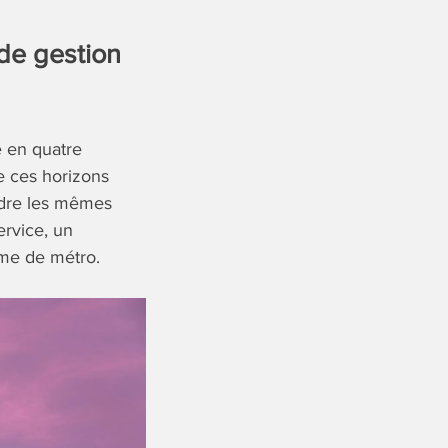
de gestion
é en quatre
de ces horizons
endre les mêmes
ervice, un
ame de métro.