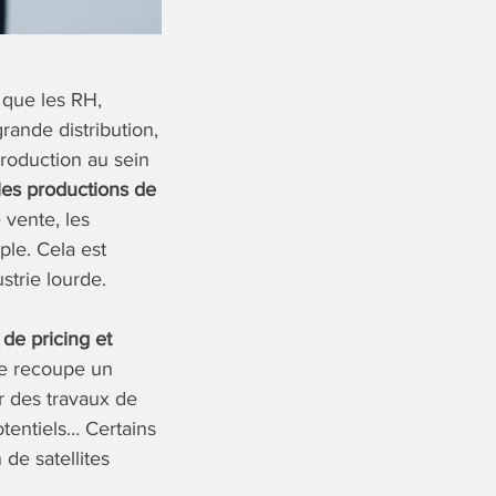
 que les RH,
rande distribution,
production au sein
les productions de
vente, les
le. Cela est
strie lourde.
de pricing et
ne recoupe un
r des travaux de
otentiels… Certains
 de satellites