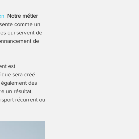
on
.
Notre métier
ésente comme un
es qui servent de
donnancement de
ent est
ique sera créé
ns également des
e un résultat,
ansport récurrent ou