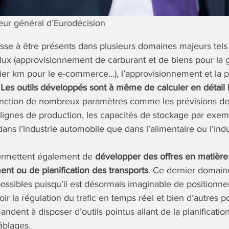
eur général d’Eurodécision
usse à être présents dans plusieurs domaines majeurs tels
flux (approvisionnement de carburant et de biens pour la g
rnier km pour le e-commerce…), l’approvisionnement et la 
.
Les outils développés sont à même de calculer en détail 
nction de nombreux paramètres comme les prévisions de 
ignes de production, les capacités de stockage par exemp
 dans l’industrie automobile que dans l’alimentaire ou l’indu
ermettent également de
développer des offres en matière 
t ou de planification des transports
. Ce dernier domai
ssibles puisqu’il est désormais imaginable de positionne
r la régulation du trafic en temps réel et bien d’autres p
ndent à disposer d’outils pointus allant de la planification
âblages.