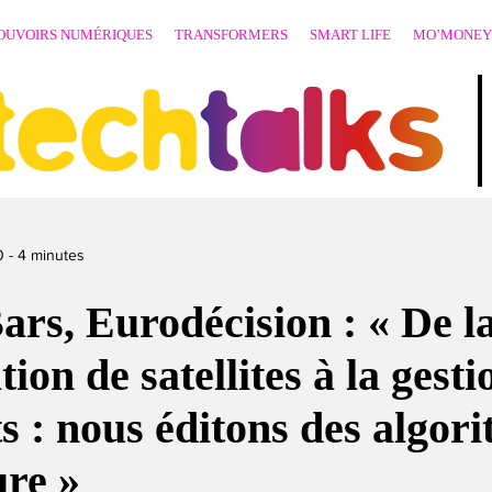
OUVOIRS NUMÉRIQUES
TRANSFORMERS
SMART LIFE
MO’MONEY
techtalks
0
-
4
minutes
rs, Eurodécision : « De l
tion de satellites à la gest
s : nous éditons des algor
re »