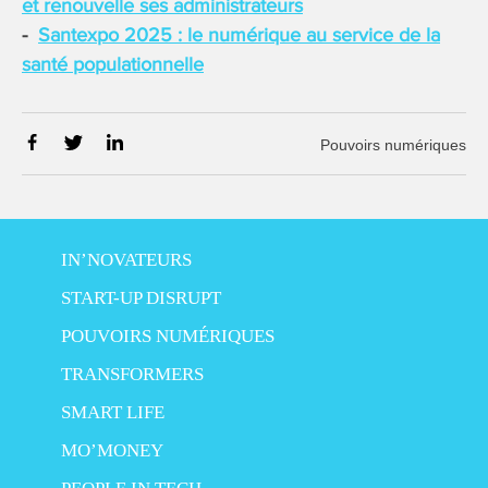
et renouvelle ses administrateurs
Santexpo 2025 : le numérique au service de la
santé populationnelle
Pouvoirs numériques
IN’NOVATEURS
START-UP DISRUPT
POUVOIRS NUMÉRIQUES
TRANSFORMERS
SMART LIFE
MO’MONEY