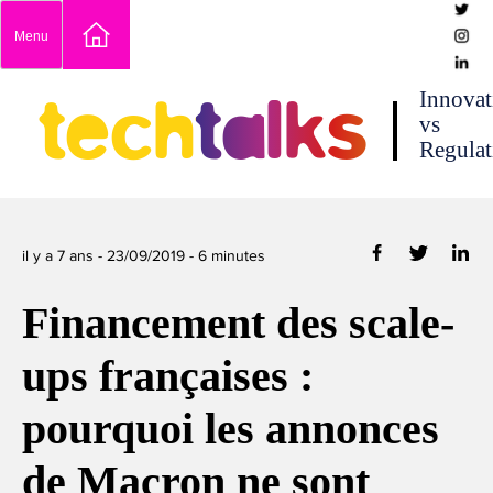
Skip
Menu
to
content
techtalks
Innovat
vs
Regulat
il y a 7 ans -
23/09/2019
-
6
minutes
Financement des scale-
ups françaises :
pourquoi les annonces
de Macron ne sont