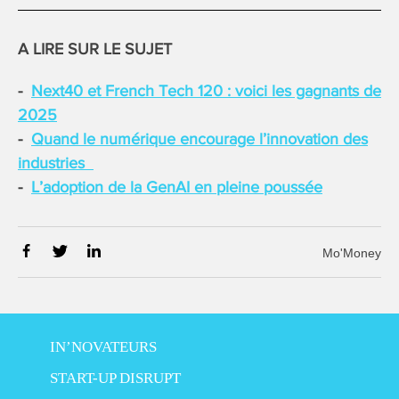
A LIRE SUR LE SUJET
Next40 et French Tech 120 : voici les gagnants de
2025
Quand le numérique encourage l’innovation des
industries
L’adoption de la GenAI en pleine poussée
Mo'Money
IN’NOVATEURS
START-UP DISRUPT