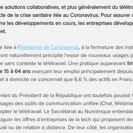
 solutions collaboratives, et plus généralement du télétrav
e de la crise sanitaire liée au Coronavirus. Pour assurer 
ivre les développements en cours, les entreprises dévelo
et.
 liée à l’
épidémie de Coronavirus
, à la fermeture des inst
ont naturellement précipité l’essor de nouveaux usages p
re sans conteste le télétravail. Une pratique auparavant
li
e 15 à 64 ans
exerçant leur emploi principalement depui
vail à domicile ne concernait que 6,6 % des actifs en Franc
tes du Président de la République ont toutefois poussé l
usages des outils de communication unifiée (Chat, Webinar
dopter le télétravail. Le Secrétariat au Numérique entendai
oguer les offres d’entreprises de la tech qui proposent des
il ou de relation à distance. De leur côté, les organisati