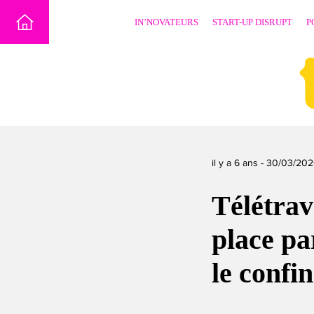
Skip
IN’NOVATEURS
START-UP DISRUPT
P
to
content
il y a 6 ans -
30/03/20
Télétrav
place pa
le confi