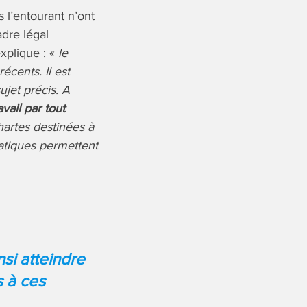
s l’entourant n’ont
adre légal
xplique : «
le
cents. Il est
ujet précis. A
avail par tout
hartes destinées à
atiques permettent
si atteindre
s à ces