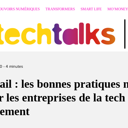
OUVOIRS NUMÉRIQUES
TRANSFORMERS
SMART LIFE
MO’MONEY
techtalks
20
-
4
minutes
ail : les bonnes pratiques 
r les entreprises de la tec
nement