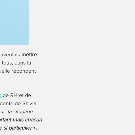
uvent-ils
mettre
 tous, dans la
uelle répondent
s
de RH et de
dente de Salvia
ue la situation
ortant mais chacun
si particulier
».