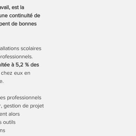
ail, est la
une continuité de
ppent de bonnes
allations scolaires
rofessionnels.
mitée à 5,2 % des
s chez eux en
e.
es professionnels
, gestion de projet
ent alors
 outils
ons