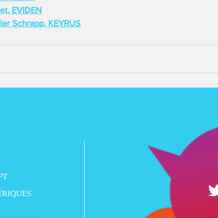
vet, EVIDEN
ler Schrapp, KEYRUS
PT
ÉRIQUES