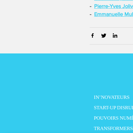
Pierre-Yves Joli
Emmanuelle Mul
IN’NOVATEURS
START-UP DISRU
POUVOIRS NUM
TRANSFORMERS