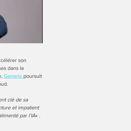
ccélérer son
ses dans la
e,
Generix
poursuit
oud.
nt clé de sa
nture et impatient
limenté par l’IA
« .