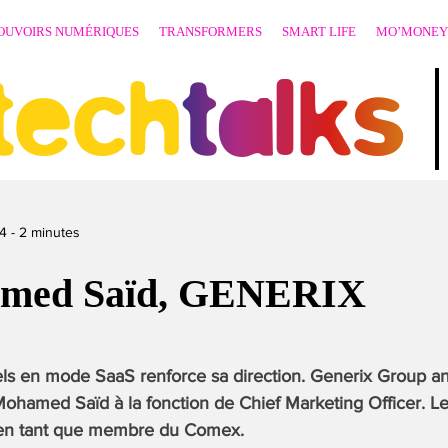
OUVOIRS NUMÉRIQUES
TRANSFORMERS
SMART LIFE
MO’MONEY
techtalks
4
-
2
minutes
amed Saïd, GENERIX
iels en mode SaaS renforce sa direction. Generix Group a
ohamed Saïd à la fonction de Chief Marketing Officer. L
 en tant que membre du Comex.