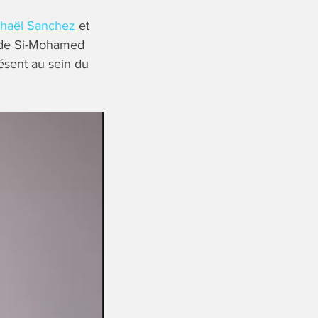
haël Sanchez
et
n de Si-Mohamed
ésent au sein du