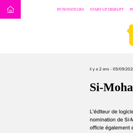
Skip
IN’NOVATEURS
START-UP DISRUPT
P
to
content
il y a 2 ans -
05/09/202
Si-Moh
L’éditeur de logic
nomination de Si-M
officie également