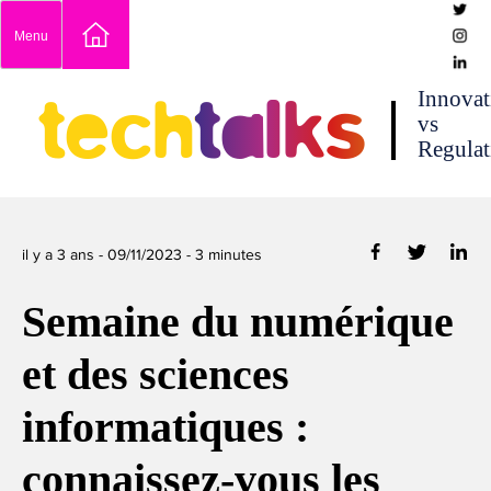
Skip
Menu
to
content
techtalks
Innovat
vs
Regulat
il y a 3 ans -
09/11/2023
-
3
minutes
Semaine du numérique
et des sciences
informatiques :
connaissez-vous les