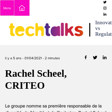
Skip
Menu
to
content
techtalks
Innovat
vs
Regulat
il y a 5 ans -
01/04/2021
-
2
minutes
Rachel Scheel,
CRITEO
Le groupe nomme sa première responsable de la