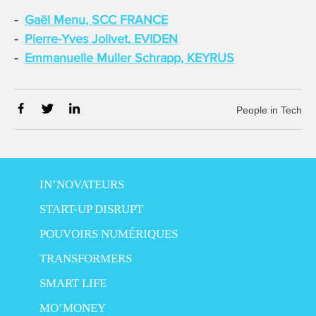
Gaël Menu, SCC FRANCE
Pierre-Yves Jolivet, EVIDEN
Emmanuelle Muller Schrapp, KEYRUS
People in Tech
IN’NOVATEURS
START-UP DISRUPT
POUVOIRS NUMÉRIQUES
TRANSFORMERS
SMART LIFE
MO’MONEY