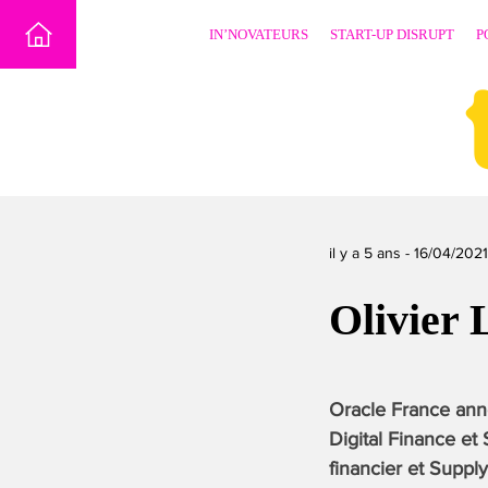
Skip
IN’NOVATEURS
START-UP DISRUPT
P
to
content
il y a 5 ans -
16/04/2021
Olivier
Oracle France ann
Digital Finance et
financier et Suppl