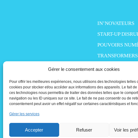
IN’NOVATEURS
START-UP DISRU
POUVOIRS NUM
TRANSFORMERS
SMART LIFE
Gérer le consentement aux cookies
MO’MONEY
Pour offrir les meilleures expériences, nous utilisons des technologies telles 
cookies pour stocker et/ou accéder aux informations des appareils. Le fait de
PEOPLE IN TECH
ces technologies nous permettra de traiter des données telles que le compo
navigation ou les ID uniques sur ce site. Le fait de ne pas consentir ou de reti
consentement peut avoir un effet négatif sur certaines caractéristiques et fonc
Gérer les services
Accepter
Refuser
Voir les pré