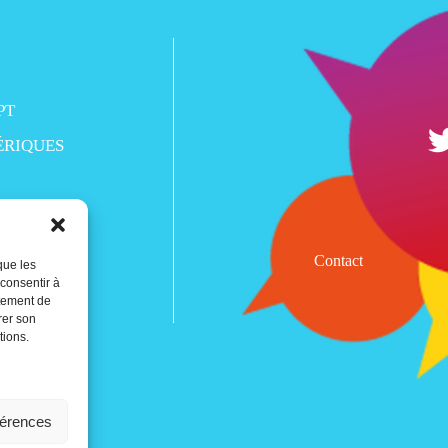
PT
ÉRIQUES
Contact
que les
 consentir à
rtement de
rer son
tions.
férences