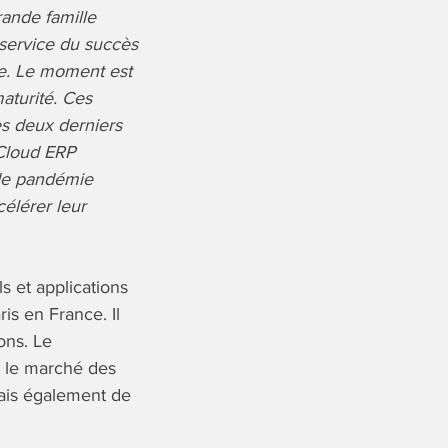
rande famille
service du succès
ce. Le moment est
aturité.
Ces
es deux derniers
 Cloud ERP
 de pandémie
célérer leur
s et applications
is en France. Il
ons. Le
 le marché des
Mais également de