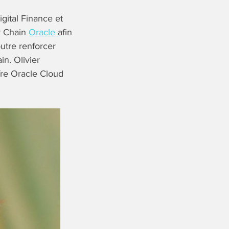
gital Finance et
y Chain
Oracle
afin
utre renforcer
n. Olivier
fre Oracle Cloud