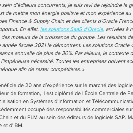
 sein d’éditeurs concurrents, je suis ravi de rejoindre la g
st
de mettre mon énergie positive et mon expérience au 
pes Finance & Supply Chain et des clients d’Oracle Fran
pportun. En effet,
les solutions SaaS d’Oracle,
arrivées à m
n des moteurs de la croissance du groupe. Les résultats d
e année fiscale 2021 le démontrent.
Les solutions Oracle
ssance annuelle de plus de 30%. Par ailleurs, le contexte
r l’impérieuse nécessité.
Toutes les entreprises doivent ac
érique afin de rester compétitives
. »
énéficie de 20 ans d’expérience sur le marché des logiciel
ieur de formation, il est diplômé de l’École Centrale de Par
ialisation en Systèmes d’Information et Télécommunicati
cédemment occupé des responsabilités commerciales sur
Chain et du PLM au sein des éditeurs de logiciels SAP. 
 et d’IBM.