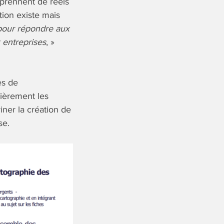
 prennent de réels
ion existe mais
 pour répondre aux
 entreprises
, »
es de
lièrement les
ner la création de
se.