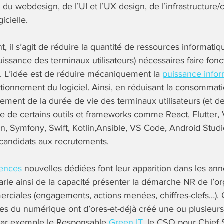
t du webdesign, de l’UI et l’UX design, de l’infrastructure/
icielle.
t, il s’agit de réduire la quantité de ressources informatiq
issance des terminaux utilisateurs) nécessaires faire fonct
. L’idée est de réduire mécaniquement la
puissance info
tionnement du logiciel. Ainsi, en réduisant la consommatio
gement de la durée de vie des terminaux utilisateurs (et d
ise de certains outils et frameworks comme React, Flutter,
, Symfony, Swift, Kotlin,Ansible, VS Code, Android Studi
candidats aux recrutements.
ences
nouvelles dédiées font leur apparition dans les an
rle ainsi de la capacité présenter la démarche NR de l’or
rciales (engagements, actions menées, chiffres-clefs…). 
ses du numérique ont d’ores-et-déjà créé une ou plusieurs
 par exemple le Responsable
Green IT
, le CSO pour Chief S