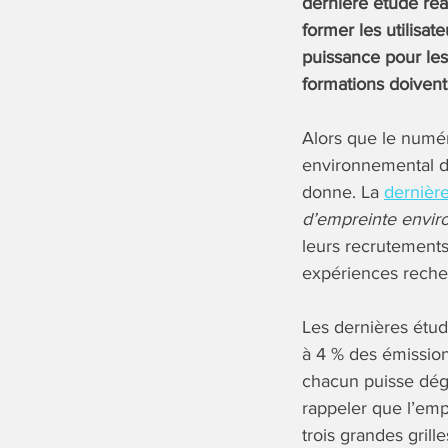
dernière étude réa
former les utilisa
puissance pour les
formations doiven
Alors que le numé
environnemental de
donne. La
dernièr
d’empreinte envi
leurs recrutements
expériences recher
Les dernières étud
à 4 % des émission
chacun puisse dég
rappeler que l’em
trois grandes grille