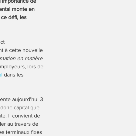
l’importance de
mental monte en
e défi, les
ct
t à cette nouvelle
mation en matière
employeurs, lors de
al
dans les
ente aujourd’hui 3
 donc capital que
e. Il convient de
er au travers de
es terminaux fixes