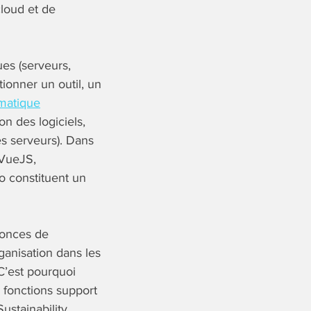
cloud et de
ues (serveurs,
ionner un outil, un
rmatique
n des logiciels,
es serveurs). Dans
 VueJS,
o constituent un
nonces de
ganisation dans les
C’est pourquoi
 fonctions support
ustainability