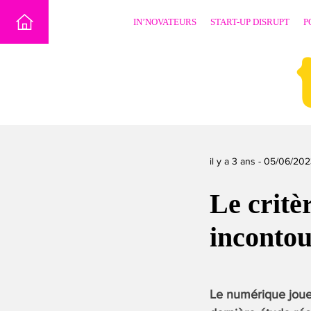
Skip
IN’NOVATEURS
START-UP DISRUPT
P
to
content
il y a 3 ans -
05/06/202
Le critè
incontou
Le numérique joue 