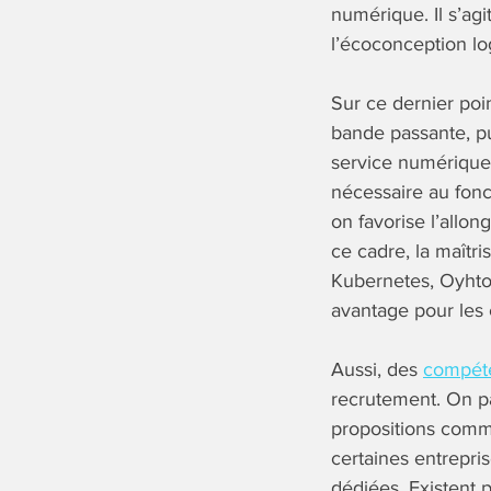
numérique. Il s’agi
l’écoconception log
Sur ce dernier poin
bande passante, pu
service numérique
nécessaire au fonc
on favorise l’allon
ce cadre, la maîtr
Kubernetes, Oyhton
avantage pour les 
Aussi, des
compét
recrutement. On pa
propositions comme
certaines entrepri
dédiées. Existent