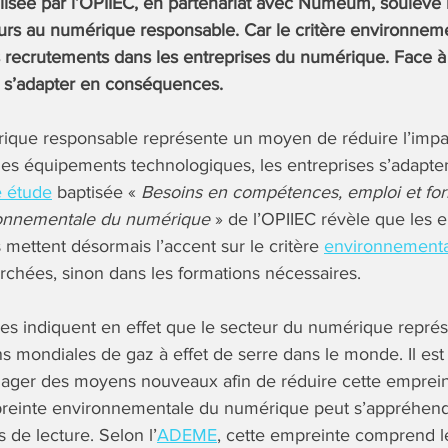
lisée par l’OPIIEC, en partenariat avec Numeum, soulève 
teurs au numérique responsable. Car le critère environne
 recrutements dans les entreprises du numérique. Face à c
t s’adapter en conséquences.
rique responsable représente un moyen de réduire l’impa
s équipements technologiques, les entreprises s’adapten
e étude
baptisée «
Besoins en compétences, emploi et for
ronnementale du numérique
» de l’OPIIEC révèle que les 
 mettent désormais l’accent sur le critère
environnement
chées, sinon dans les formations nécessaires.
es indiquent en effet que le secteur du numérique représ
s mondiales de gaz à effet de serre dans le monde. Il est
ager des moyens nouveaux afin de réduire cette empreint
preinte environnementale du numérique peut s’appréhend
s de lecture. Selon l’
ADEME
, cette empreinte comprend l