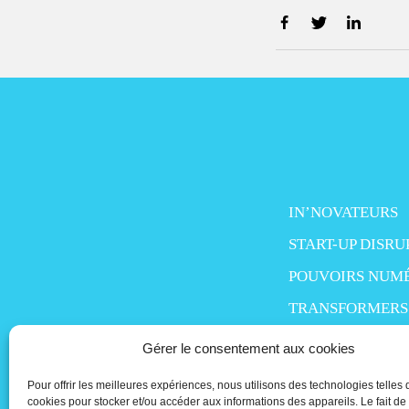
IN’NOVATEURS
START-UP DISRU
POUVOIRS NUM
TRANSFORMERS
SMART LIFE
Gérer le consentement aux cookies
MO’MONEY
Pour offrir les meilleures expériences, nous utilisons des technologies telles 
PEOPLE IN TECH
cookies pour stocker et/ou accéder aux informations des appareils. Le fait de