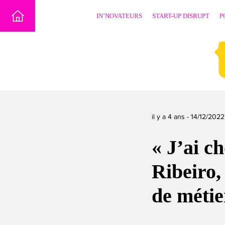
Skip
IN’NOVATEURS
START-UP DISRUPT
P
to
content
il y a 4 ans -
14/12/2022
« J’ai c
Ribeiro,
de métier