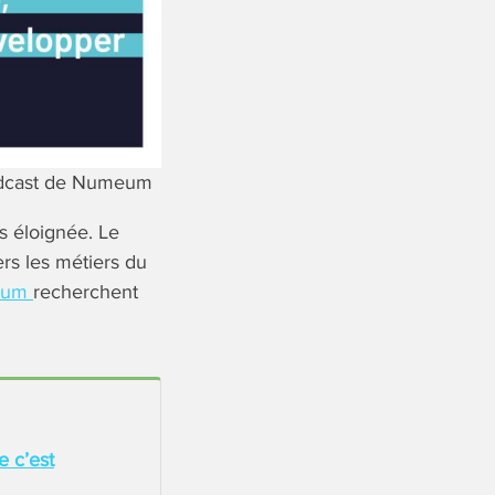
 podcast de Numeum
s éloignée. Le
ers les métiers du
eum
recherchent
e c’est