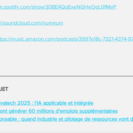
pen.spotify.com/show/30BE4QoExeNGHeOgL0fMeP
s://soundcloud.com/numeum
ttps://music.amazon.com/podcasts/3997e18c-7321-4374-
JET
atech 2025 : l’IA applicable et intégrée
vont générer 60 millions d’emplois supplémentaires
sable : quand industrie et pilotage de ressources vont