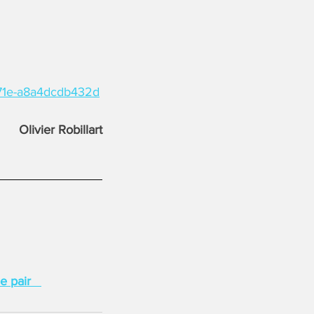
971e-a8a4dcdb432d
Olivier Robillart
 de pair