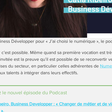
siness Développer pour « J’ai choisi le numérique », le
c’est possible. Même quand sa première vocation est trè
nvitée est la preuve qu’il est possible de se reconvertir v
rises du secteur, en particulier celles adhérentes de
Num
x talents à intégrer dans leurs effectifs.
 le nouvel épisode du Podcast
beiro, Business Developper : « Changer de métier et de vi
 ».