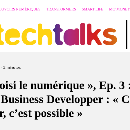
OUVOIRS NUMÉRIQUES
TRANSFORMERS
SMART LIFE
MO’MONEY
techtalks
-
2
minutes
hoisi le numérique », Ep. 3 
 Business Developper : « 
, c’est possible »