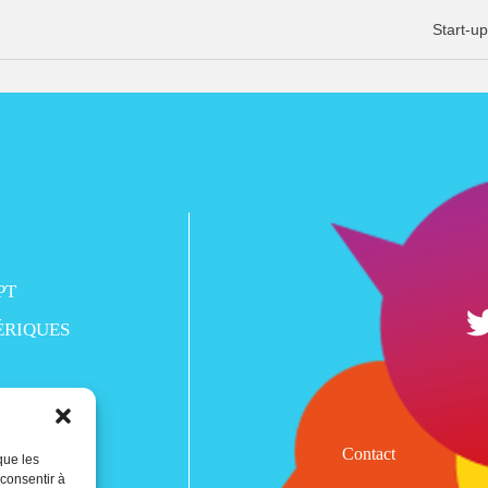
Start-up
PT
ÉRIQUES
Contact
que les
 consentir à