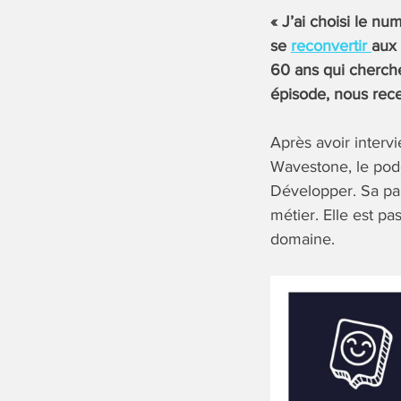
« J’ai choisi le nu
se
reconvertir
aux 
60 ans qui cherchen
épisode, nous rece
Après avoir inter
Wavestone, le podc
Développer. Sa par
métier. Elle est p
domaine.