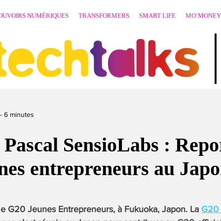
OUVOIRS NUMÉRIQUES
TRANSFORMERS
SMART LIFE
MO’MONEY
techtalks
-
6
minutes
 Pascal SensioLabs : Repo
nes entrepreneurs au Jap
ème G20 Jeunes Entrepreneurs, à Fukuoka, Japon. La
G20