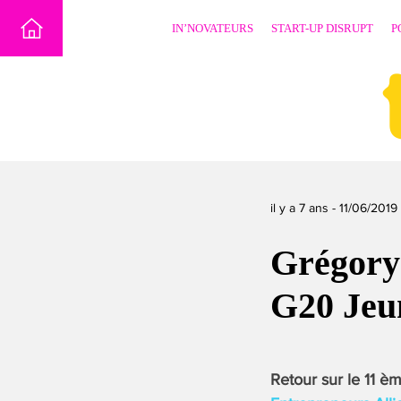
Skip
IN’NOVATEURS
START-UP DISRUPT
P
to
content
il y a 7 ans -
11/06/2019
Grégory
G20 Jeu
Retour sur le 11 