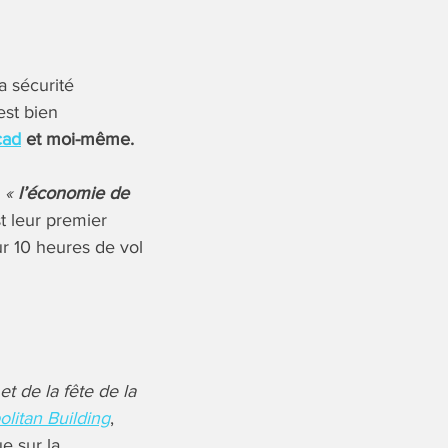
a sécurité
st bien
cad
et moi-même.
:
«
l’économie de
st leur premier
ur 10 heures de vol
 et de la fête de la
litan Building
,
e sur la