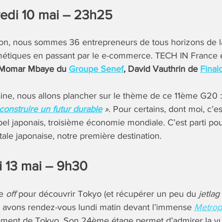
redi 10 mai – 23h25
pon, nous sommes 36 entrepreneurs de tous horizons de l
étiques en passant par le e-commerce. TECH IN France e
Momar Mbaye du
Groupe Senef
, David Vauthrin de
Final
ne, nous allons plancher sur le thème de ce 11ème G20 
construire un futur durable
»
. Pour certains, dont moi, c’e
ipel japonais, troisième économie mondiale. C’est parti po
tale japonaise, notre première destination.
i 13 mai – 9h30
he
off
pour découvrir Tokyo (et récupérer un peu du
jetlag
s avons rendez-vous lundi matin devant l’immense
Metropo
ment de Tokyo. Son 24ème étage permet d’admirer la vu