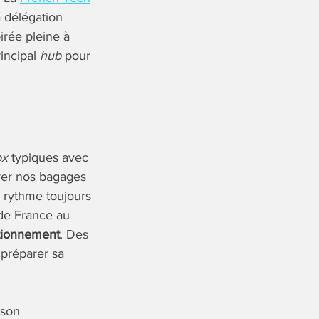
 délégation
irée pleine à
incipal
hub
pour
ox
typiques avec
arer nos bagages
n rythme toujours
 de France au
tionnement
. Des
 préparer sa
 son