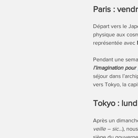
Paris : vend
Départ vers le Ja
physique aux cosm
représentée avec
Pendant une semai
l’imagination pour
séjour dans l’arch
vers Tokyo, la capi
Tokyo : lund
Après un dimanc
veille – sic
…), nou
siège du gouverne