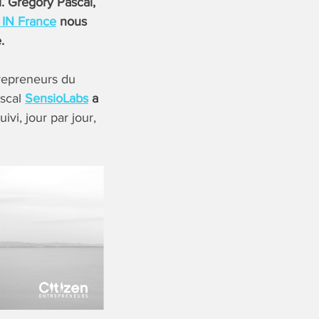
l. Grégory Pascal,
IN France
nous
.
repreneurs du
ascal
SensioLabs
a
ivi, jour par jour,