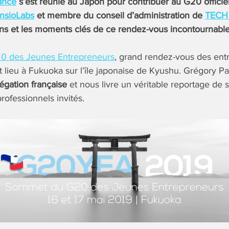
ance
s’est réunie au Japon pour contribuer au G20 officie
nsioLabs
et membre du conseil d’administration de
TECH 
ons et les moments clés de ce rendez-vous incontournable
0 des Jeunes Entrepreneurs
, grand rendez-vous des ent
t lieu à Fukuoka sur l’île japonaise de Kyushu. Grégory P
légation française
et nous livre un véritable reportage de su
professionnels invités.