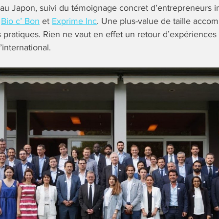
 Japon, suivi du témoignage concret d’entrepreneurs ins
,
Bio c’ Bon
et
Exprime Inc
. Une plus-value de taille acc
pratiques. Rien ne vaut en effet un retour d’expériences 
international.