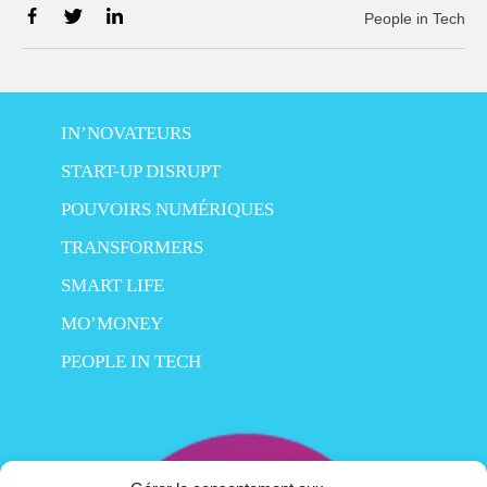
People in Tech
IN’NOVATEURS
START-UP DISRUPT
POUVOIRS NUMÉRIQUES
TRANSFORMERS
SMART LIFE
MO’MONEY
PEOPLE IN TECH