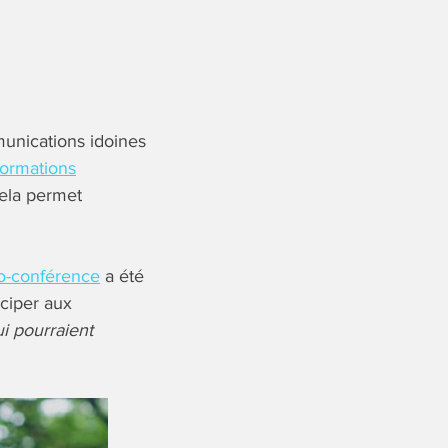
munications idoines
formations
Cela permet
o-conférence
a été
iciper aux
i pourraient