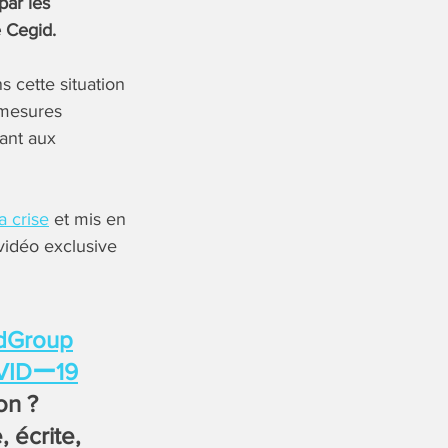
par les
 Cegid.
s cette situation
 mesures
uant aux
a crise
et mis en
vidéo exclusive
dGroup
VIDー19
on ?
 écrite,