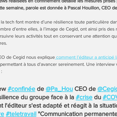
iews réalisées en confinement détaille les mesures prises 
tte semaine, parole est donnée à Pascal Houillon, CEO de
la tech font montre d’une résilience toute particulière dan
mbre d’entre elles, à l’image de Cegid, ont ainsi pris des
suivre leurs activités tout en conservant une attention q
res.
CEO de Cegid nous explique
comment l’éditeur a anticipé l
 permettant à tous d’avancer sereinement. Une interview 
 :
iew
#confinée
de
@Pa_Hou
CEO de
@Cegi
ésilience du groupe face à la
#crise
du
#CO
l'éditeur s'est adapté et réagit à la situati
re
#teletravail
"Communication permanente,