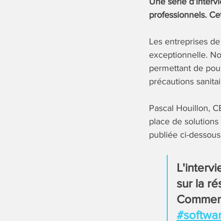
Une série d’interv
professionnels. Ce
Les entreprises de 
exceptionnelle. No
permettant de pour
précautions sanitai
Pascal Houillon, 
place de solutions
publiée ci-dessous
L'interv
sur la r
Comment 
#softwa