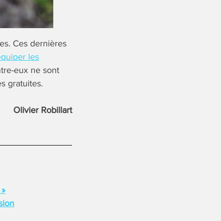
es. Ces dernières
quiper les
ntre-eux ne sont
s gratuites.
Olivier Robillart
 »
sion