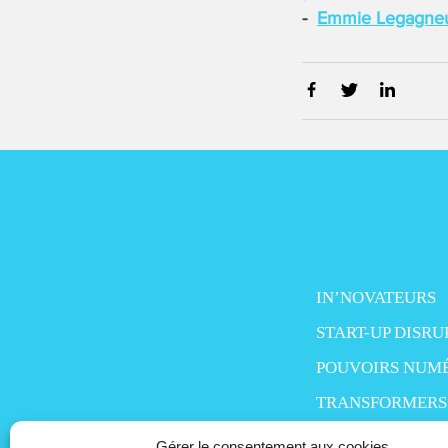
Emmie Legagneux,
IN’NOVATEURS
START-UP DISRU
POUVOIRS NUM
TRANSFORMERS
SMART LIFE
Gérer le consentement aux cookies