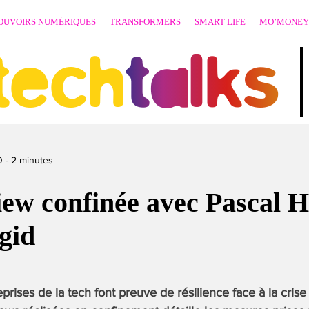
OUVOIRS NUMÉRIQUES
TRANSFORMERS
SMART LIFE
MO’MONEY
techtalks
0
-
2
minutes
iew confinée avec Pascal H
gid
rises de la tech font preuve de résilience face à la crise 