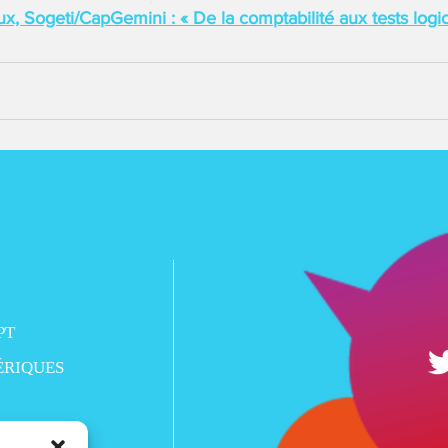
 Sogeti/CapGemini : « De la comptabilité aux tests logic
PT
ÉRIQUES