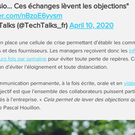
isio… Ces échanges lèvent les objections"
tter.com/nBzoE6yvsm
Talks (@TechTalks_fr)
April 10, 2020
en place une cellule de crise permettant d’établir les com
nts et des fournisseurs. Les managers reçoivent donc les
in
urs fois par semaine
pour éviter toute perte de repères. 
 d’éviter l’éloignement et toute distanciation.
unication permanente, à la fois écrite, orale et en
vidé
jectif est que l’ensemble des collaborateurs puissent part
s à l’entreprise. «
Cela permet de lever des objections qu
e Pascal Houillon.