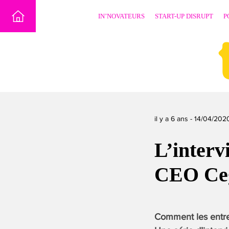
Skip
IN’NOVATEURS
START-UP DISRUPT
P
to
content
il y a 6 ans -
14/04/202
L’interv
CEO Ce
Comment les entrep