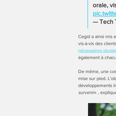
orale, v
pic.twi
— Tech 
Cegid a ainsi mis 
vis-à-vis des clie
nécessaires plusie
également à chacun
De même, une comm
mise sur pied. L’ob
développements lié
survenir
« , expliqu