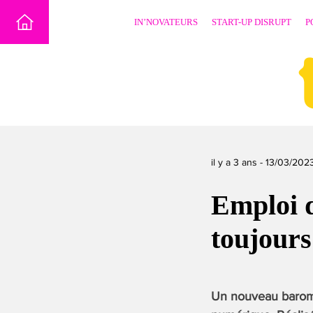
Skip
IN’NOVATEURS
START-UP DISRUPT
P
to
content
il y a 3 ans -
13/03/202
Emploi d
toujour
Un nouveau baromè