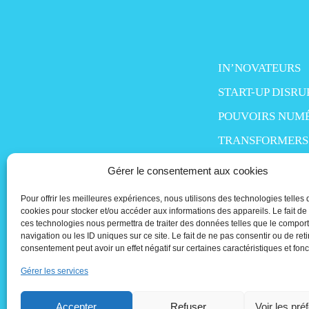
IN’NOVATEURS
START-UP DISRU
POUVOIRS NUM
TRANSFORMERS
SMART LIFE
Gérer le consentement aux cookies
MO’MONEY
Pour offrir les meilleures expériences, nous utilisons des technologies telles 
cookies pour stocker et/ou accéder aux informations des appareils. Le fait de
PEOPLE IN TECH
ces technologies nous permettra de traiter des données telles que le compo
navigation ou les ID uniques sur ce site. Le fait de ne pas consentir ou de reti
consentement peut avoir un effet négatif sur certaines caractéristiques et fonc
Gérer les services
Accepter
Refuser
Voir les pré