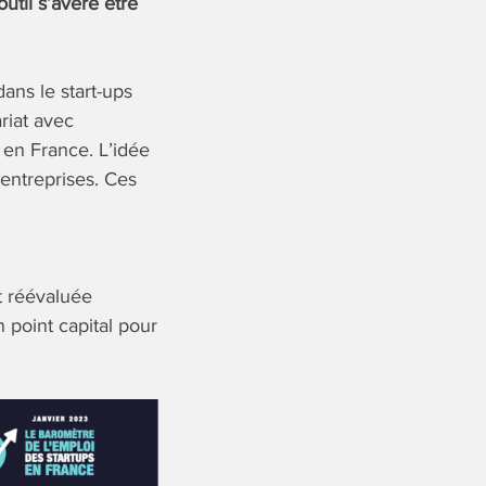
util s’avère être
dans le start-ups
riat avec
 en France. L’idée
entreprises. Ces
et réévaluée
 point capital pour