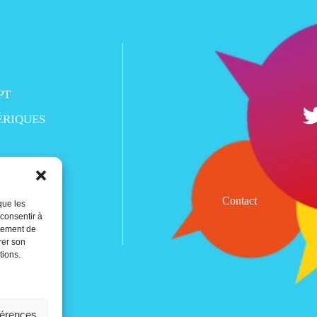
PT
ÉRIQUES
Contact
que les
 consentir à
rtement de
rer son
tions.
férences