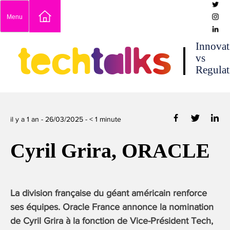
Skip
Menu
to
content
techtalks
Innovat
vs
Regulat
il y a 1 an -
26/03/2025
-
< 1
minute
Cyril Grira, ORACLE
La division française du géant américain renforce
ses équipes. Oracle France annonce la nomination
de Cyril Grira à la fonction de Vice-Président Tech,