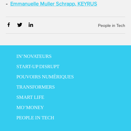
Emmanuelle Muller Schrapp, KEYRUS
People in Tech
IN’NOVATEURS
START-UP DISRUPT
POUVOIRS NUMÉRIQUES
TRANSFORMERS
SMART LIFE
MO’MONEY
PEOPLE IN TECH