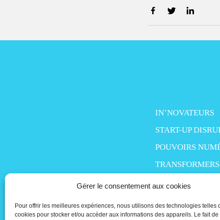
IN’NOVATEURS
START-UP DISRU
POUVOIRS NUM
TRANSFORMERS
SMART LIFE
Gérer le consentement aux cookies
MO’MONEY
Pour offrir les meilleures expériences, nous utilisons des technologies telles 
PEOPLE IN TECH
cookies pour stocker et/ou accéder aux informations des appareils. Le fait de