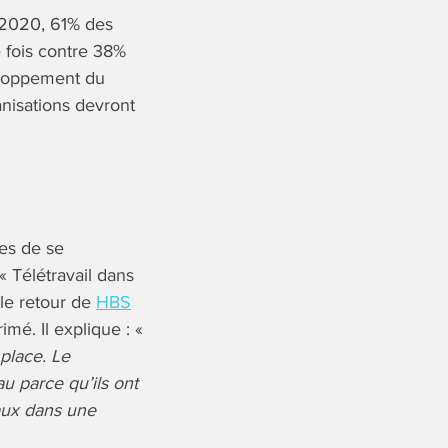
l 2020, 61% des
e fois contre 38%
veloppement du
nisations devront
ses de se
« Télétravail dans
 le retour de
HBS
imé. Il explique : «
place. Le
au parce qu’ils ont
aux dans une