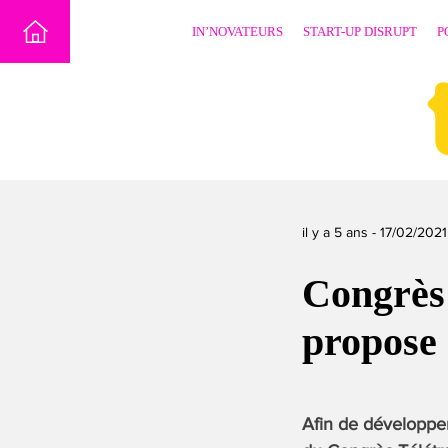
Skip
IN’NOVATEURS
START-UP DISRUPT
P
to
content
il y a 5 ans -
17/02/2021
Congrès 
propose 
Afin de développer