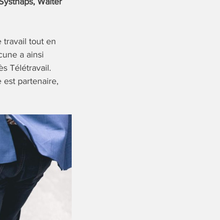
Systnaps, Walter
travail tout en
cune a ainsi
s Télétravail.
est partenaire,