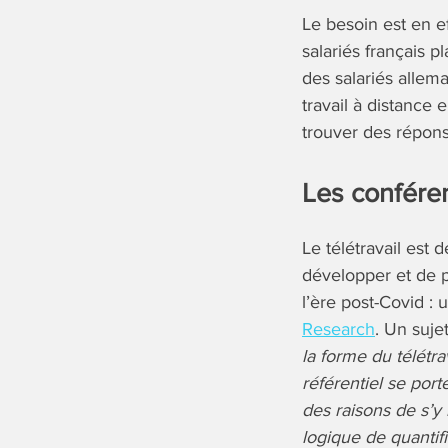
Le besoin est en e
salariés français p
des salariés allem
travail à distance
trouver des répon
Les conféren
Le télétravail est
développer et de p
l’ère post-Covid : 
Research
. Un suje
la forme du télétr
référentiel se port
des raisons de s’
logique de quantifi