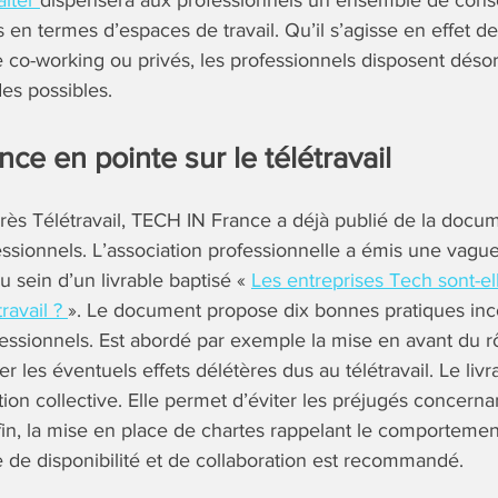
lter
dispensera aux professionnels un ensemble de conse
 en termes d’espaces de travail. Qu’il s’agisse en effet de
e co-working ou privés, les professionnels disposent déso
des possibles.
ce en pointe sur le télétravail
s Télétravail, TECH IN France a déjà publié de la docum
fessionnels. L’association professionnelle a émis une vagu
sein d’un livrable baptisé «
Les entreprises Tech sont-el
travail ?
». Le document propose dix bonnes pratiques in
essionnels. Est abordé par exemple la mise en avant du 
er les éventuels effets délétères dus au télétravail. Le liv
ation collective. Elle permet d’éviter les préjugés concerna
Enfin, la mise en place de chartes rappelant le comporteme
 de disponibilité et de collaboration est recommandé.