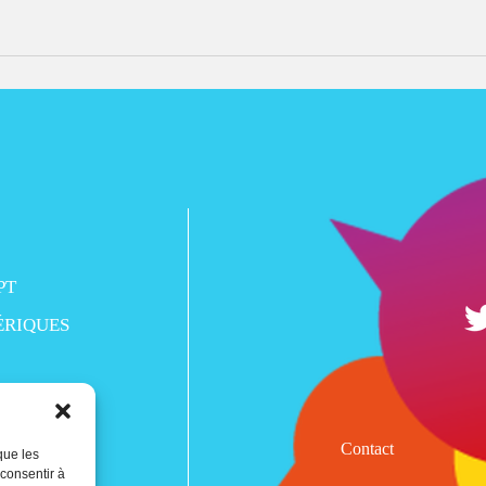
PT
ÉRIQUES
Contact
que les
 consentir à