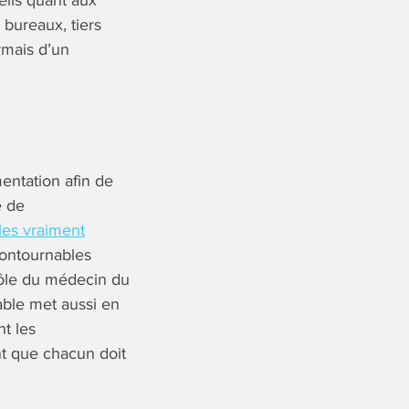
ils quant aux
 bureaux, tiers
rmais d’un
entation afin de
e de
les vraiment
contournables
rôle du médecin du
rable met aussi en
nt les
nt que chacun doit