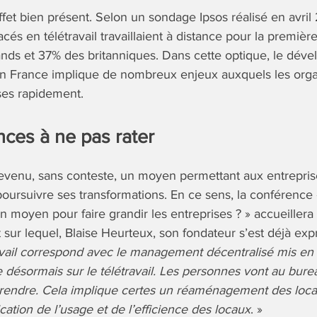
ffet bien présent. Selon un sondage Ipsos réalisé en avri
lacés en télétravail travaillaient à distance pour la premièr
ands et 37% des britanniques. Dans cette optique, le dé
 en France implique de nombreux enjeux auxquels les orga
ses rapidement.
ces à ne pas rater
 devenu, sans conteste, un moyen permettant aux entrepri
oursuivre ses transformations. En ce sens, la conférence 
un moyen pour faire grandir les entreprises ? » accueillera
t sur lequel, Blaise Heurteux, son fondateur s’est déjà expr
avail correspond avec le management décentralisé mis en 
e désormais sur le télétravail. Les personnes vont au bure
y rendre. Cela implique certes un réaménagement des loc
cation de l’usage et de l’efficience des locaux
. »