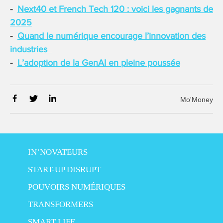
Next40 et French Tech 120 : voici les gagnants de
2025
Quand le numérique encourage l’innovation des
industries
L’adoption de la GenAI en pleine poussée
Mo'Money
IN’NOVATEURS
START-UP DISRUPT
POUVOIRS NUMÉRIQUES
TRANSFORMERS
SMART LIFE