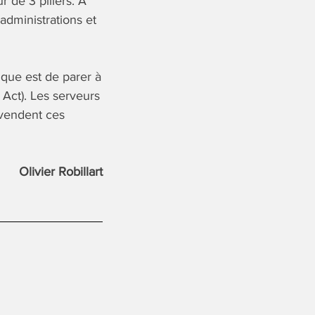
r de 3 piliers. A
 administrations et
tique est de parer à
e Act). Les serveurs
 vendent ces
Olivier Robillart