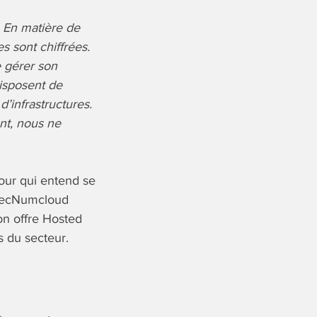
«
En matière de
s sont chiffrées.
e gérer son
disposent de
’infrastructures.
nt, nous ne
pour qui entend se
l SecNumcloud
on offre Hosted
s du secteur.