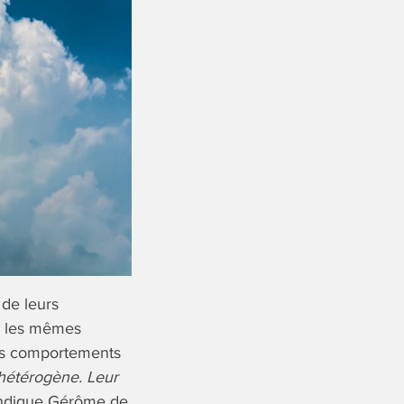
 de leurs
ns les mêmes
des comportements
 hétérogène. Leur
indique Gérôme de