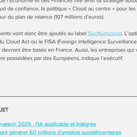
de l’Economie et des Finances fixe ainsi sa stratégie autou
oud de confiance, la politique « Cloud au centre » pour les
our du plan de relance (107 millions d’euros).
nts vont donc être ajoutés au label
SecNumcloud
. L’op
té du Cloud Act ou le FISA (Foreign Intelligence Surveillanc
s devront être basés en France. Aussi, les entreprises qui
tre possédées par des Européens, indique l’exécutif.
JET
atech 2025 : l’IA applicable et intégrée
vont générer 60 millions d’emplois supplémentaires