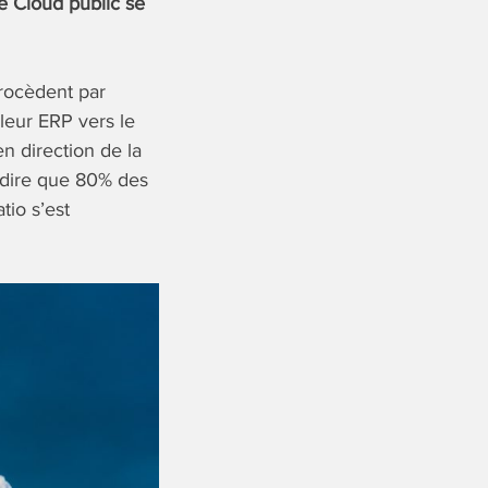
le Cloud public se
procèdent par
leur ERP vers le
n direction de la
e dire que 80% des
tio s’est