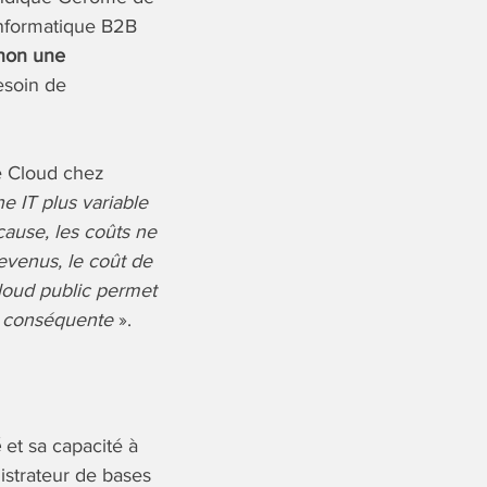
 Informatique B2B
 non une
esoin de
e Cloud chez
e IT plus variable
cause, les coûts ne
revenus, le coût de
Cloud public permet
op conséquente
».
é
et sa capacité à
istrateur de bases