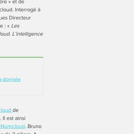
ère » et de
cloud. Interrogé à
ues Directeur
e : «
Les
loud. L’intelligence
la donnée
cloud
de
Il est ainsi
cNumcloud
. Bruno