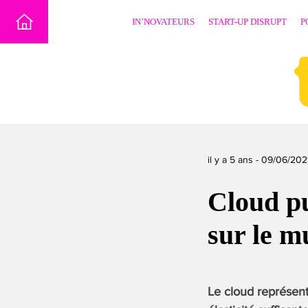
Skip
IN’NOVATEURS
START-UP DISRUPT
P
to
content
il y a 5 ans -
09/06/202
Cloud pu
sur le m
Le cloud représent