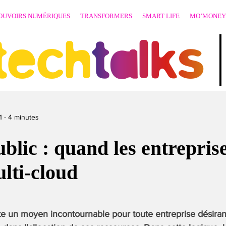
OUVOIRS NUMÉRIQUES
TRANSFORMERS
SMART LIFE
MO’MONEY
techtalks
1
-
4
minutes
blic : quand les entrepris
ulti-cloud
e un moyen incontournable pour toute entreprise désirant