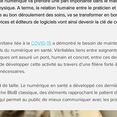
té numérique va prendre une part importante dans le main
ysique. A terme, la relation humaine entre le praticien et
re au bon déroulement des soins, va se transformer en b
ices et éditeurs de logiciels vont ainsi devenir la clé de 
nitaire liée à la
COVID-19
a démontré le besoin de mainte
ils du numérique en santé. Véritables liens entre soignant
ques ont assuré un pont, humain et concret, entre ces deux
e développer cette activité au travers d’une filière forte 
nécessaires.
et de taille. Le numérique en santé a développé ces derni
he BtoB classique, des éléments rapprochant le patient d
 qui permet au public de mieux communiquer avec les pro