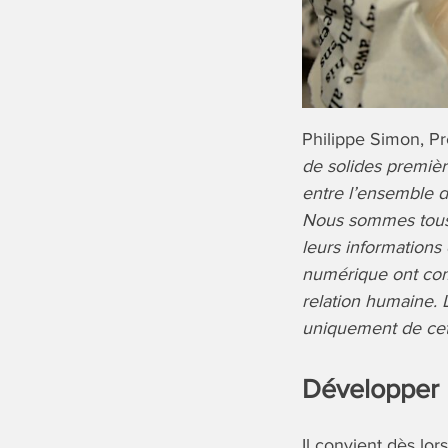
Philippe Simon, P
de solides première
entre l’ensemble de
Nous sommes tous, 
leurs informations
numérique ont compr
relation humaine. 
uniquement de cette
Développer 
Il convient dès lo