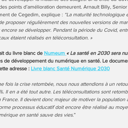
des points d’amélioration demeurent. Arnault Billy, Senior
ment de Cegedim, explique :
“La maturité technologique e
de proposer régulièrement des nouvelles versions de mani
 encore se développer. Pendant la période du Covid, ent
ux étaient réalisés en téléconsultation. »
rait du livre blanc de
Numeum
« La santé en 2030 sera n
ves de développement du numérique en santé. Le documen
ette adresse :
Livre blanc Santé Numérique 2030
e fois la crise retombée, nous nous attendions à un retou
%. Il en a été tout autre. Les téléconsultations sont retom
n France. Il devient donc majeur de motiver la population 
rme processus éducatif doit encore être réalisé au moy
umérique en santé sauve des vies
.”