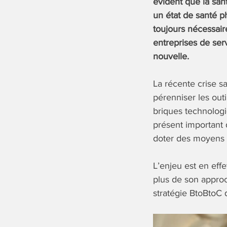
évident que la san
un état de santé ph
toujours nécessai
entreprises de serv
nouvelle.
La récente crise sa
pérenniser les out
briques technologi
présent important d
doter des moyens 
L’enjeu est en eff
plus de son approc
stratégie BtoBtoC