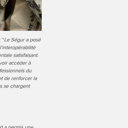
 “
Le Ségur a posé
’interopérabilité
tale satisfaisant.
voir accéder à
fessionnels du
t de renforcer la
ts se chargent
vid a permis une