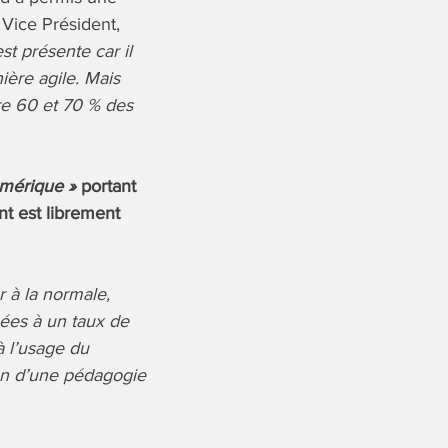
 Vice Président,
st présente car il
ère agile. Mais
re 60 et 70 % des
umérique »
portant
t est librement
r à la normale,
bées à un taux de
à l’usage du
en d’une pédagogie