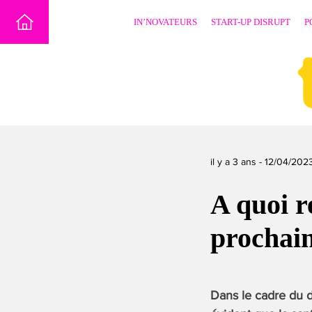
Skip
IN’NOVATEURS
START-UP DISRUPT
P
to
content
il y a 3 ans -
12/04/202
A quoi r
prochain
Dans le cadre du 