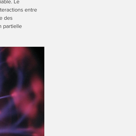
able. Le
eractions entre
ue des
 partielle