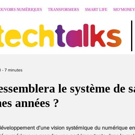
OUVOIRS NUMÉRIQUES
TRANSFORMERS
SMART LIFE
MO’MONEY
techtalks
3
-
7
minutes
essemblera le système de s
es années ?
développement d’une vision systémique du numérique en s