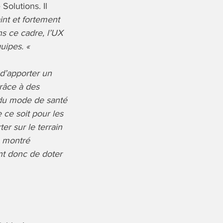
olutions. Il
int et fortement
ns ce cadre, l’UX
uipes. «
 d’apporter un
râce à des
 du mode de santé
 ce soit pour les
er sur le terrain
a montré
ent donc de doter