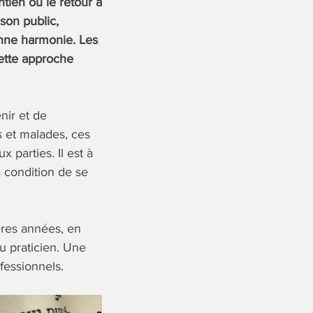
tien ou le retour à
 son public,
onne harmonie. Les
cette approche
nir et de
s et malades, ces
 parties. Il est à
à condition de se
ères années, en
u praticien. Une
fessionnels.