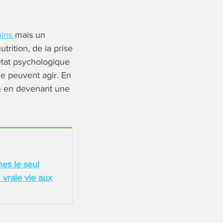
oins
mais un
rition, de la prise
état psychologique
ue peuvent agir. En
on en devenant une
es le seul
vraie vie aux