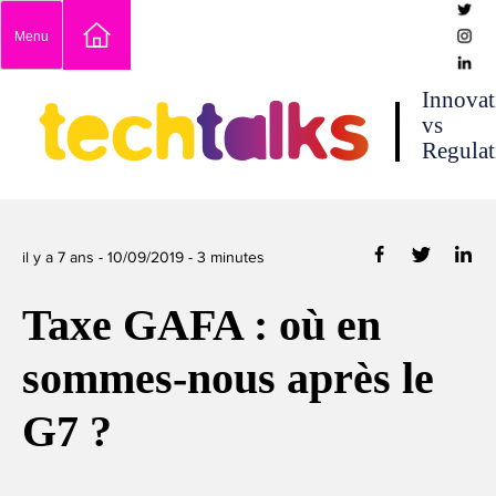
Skip
Menu
to
content
techtalks
Innovat
vs
Regulat
il y a 7 ans -
10/09/2019
-
3
minutes
Taxe GAFA : où en
sommes-nous après le
G7 ?