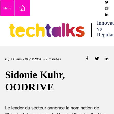
Skip
Menu
to
content
techtalks
Innovat
vs
Regulat
il y a 6 ans -
06/11/2020
-
2
minutes
Sidonie Kuhr,
OODRIVE
Le leader du secteur annonce la nomination de