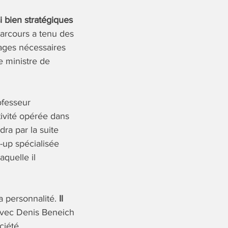
 bien stratégiques
parcours a tenu des
rages nécessaires
e ministre de
ofesseur
ivité opérée dans
dra par la suite
t-up spécialisée
aquelle il
a personnalité.
Il
 avec Denis Beneich
ciété