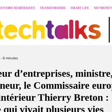
OUVOIRS NUMÉRIQUES
TRANSFORMERS
SMART LIFE
MO’MONEY
techtalks
-
6
minutes
ur d’entreprises, ministre
neur, le Commissaire eur
ntérieur Thierry Breton :
qui vivait plusieurs vies