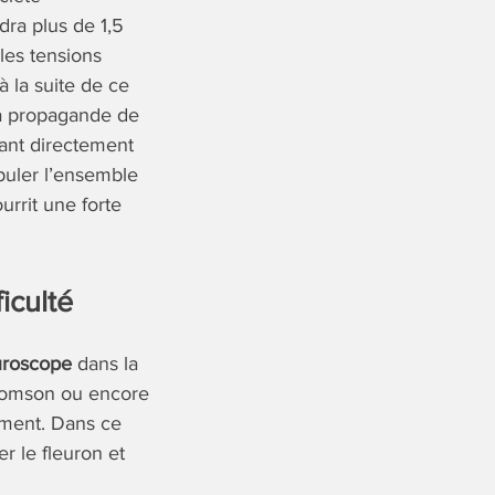
dra plus de 1,5
 les tensions
 la suite de ce
la propagande de
nt directement
puler l’ensemble
rrit une forte
iculté
uroscope
dans la
 Thomson ou encore
ement. Dans ce
r le fleuron et