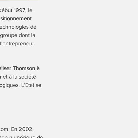
Début 1997, le
sitionnement
technologies de
 groupe dont la
 l’entrepreneur
italiser Thomson à
et à la société
ogiques. L’Etat se
écom. En 2002,
ysage numérique de