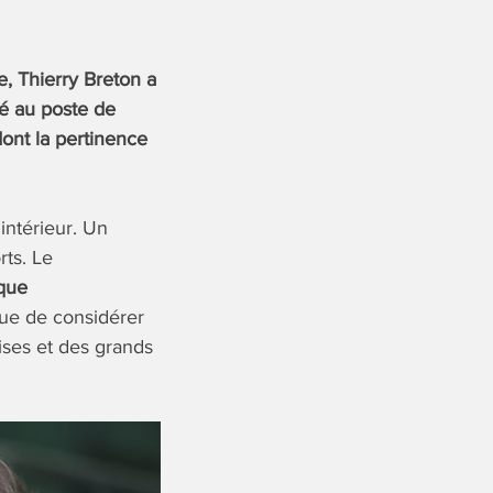
ie, Thierry Breton a
mé au poste de
ont la pertinence
ntérieur. Un
rts. Le
que
que de considérer
ises et des grands