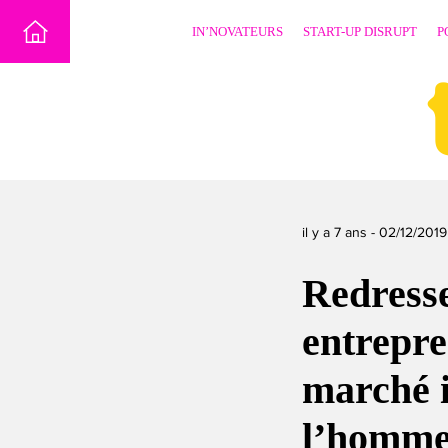
Skip
IN’NOVATEURS
START-UP DISRUPT
P
to
content
il y a 7 ans -
02/12/2019
Redresse
entrepre
marché i
l’homme 