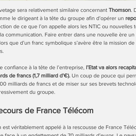
vetage sera relativement similaire concernant
Thomson
. 
e le dirigeant à la tête du groupe afin d’opérer un
repo
ction de ce que l’on appelle alors les NTIC ou nouvelles 
e la communication. Faire entrer dans une nouvelle ère un
alors que d’un franc symbolique s’avère être la mission de
s.
onfiance à la tête de l’entreprise,
l’Etat va alors recap
rds de francs (1,7 milliard d’€).
Un coup de pouce qui perm
100 milliards de francs et de miser sur ses brevets technol
ressivement du groupe.
ecours de France Télécom
n est véritablement appelé à la rescousse de France Tél
aire face à un endettement de 70 milliards d’euros. Le pa