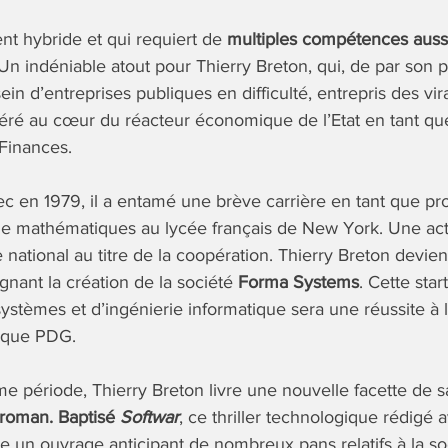
t hybride et qui requiert de
multiples compétences aussi
n indéniable atout pour Thierry Breton, qui, de par son 
ein d’entreprises publiques en difficulté, entrepris des vi
éré au cœur du réacteur économique de l’Etat en tant qu
Finances.
 en 1979, il a entamé une brève carrière en tant que pr
de mathématiques au lycée français de New York. Une act
 national au titre de la coopération. Thierry Breton devien
gnant la création de la société
Forma Systems
. Cette star
ystèmes et d’ingénierie informatique sera une réussite à l
t que PDG.
 période, Thierry Breton livre une nouvelle facette de s
 roman. Baptisé
Softwar
, ce thriller technologique rédigé
un ouvrage anticipant de nombreux pans relatifs à la so