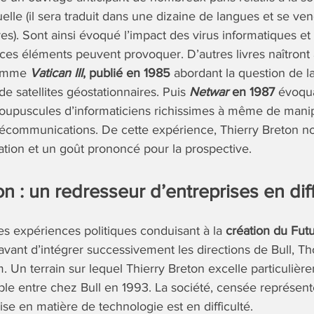
lle (il sera traduit dans une dizaine de langues et se ven
es). Sont ainsi évoqué l’impact des virus informatiques et
ces éléments peuvent provoquer. D’autres livres naîtront à
comme
Vatican III
, publié en 1985
abordant la question de 
e satellites géostationnaires. Puis
Netwar
en 1987
évoqua
oupuscules d’informaticiens richissimes à même de mani
écommunications. De cette expérience, Thierry Breton nou
pation et un goût prononcé pour la prospective.
n : un redresseur d’entreprises en diff
es expériences politiques conduisant à la
création du Fut
 avant d’intégrer successivement les directions de Bull,
 Un terrain sur lequel Thierry Breton excelle particulièr
ble entre chez Bull en 1993. La société, censée représente
ise en matière de technologie est en difficulté.