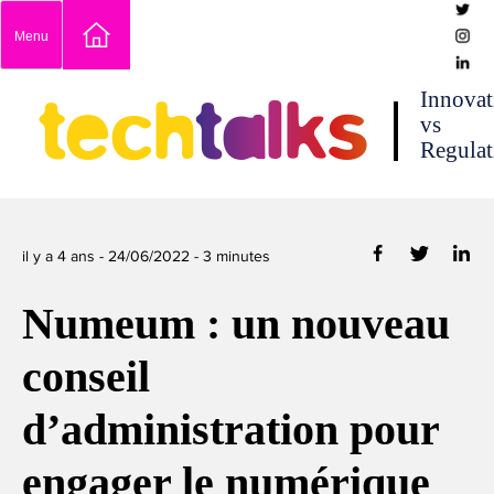
Skip
Menu
to
content
techtalks
Innovat
vs
Regulat
il y a 4 ans -
24/06/2022
-
3
minutes
Numeum : un nouveau
conseil
d’administration pour
engager le numérique