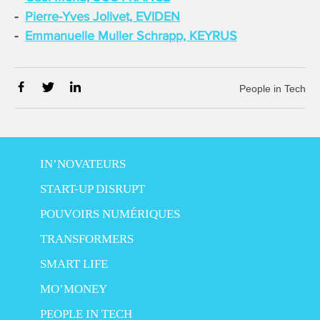
Pierre-Yves Jolivet, EVIDEN
Emmanuelle Muller Schrapp, KEYRUS
People in Tech
IN’NOVATEURS
START-UP DISRUPT
POUVOIRS NUMÉRIQUES
TRANSFORMERS
SMART LIFE
MO’MONEY
PEOPLE IN TECH