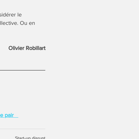
idérer le
llective. Ou en
Olivier Robillart
 de pair
Start-up disrupt