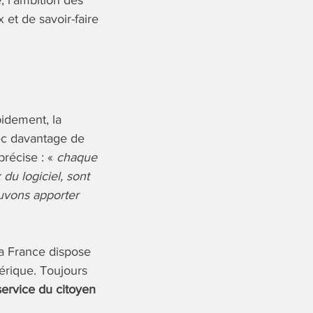
, l’ambition des
et de savoir-faire
pidement, la
ec davantage de
précise : «
chaque
du logiciel, sont
ouvons apporter
a France dispose
érique. Toujours
ervice du citoyen