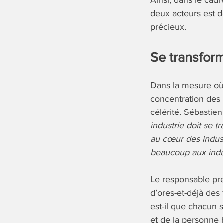
Ainsi, dans le cad
deux acteurs est d
précieux.
Se transfor
Dans la mesure où l
concentration des
célérité. Sébastie
industrie doit se t
au cœur des indust
beaucoup aux indu
Le responsable pr
d’ores-et-déjà des
est-il que chacun
et de la personne