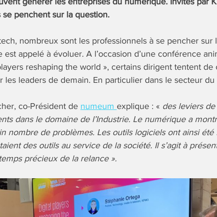
uvent générer les entreprises du numérique. Invités pa
se penchent sur la question.
tech, nombreux sont les professionnels à se pencher sur l
 est appelé à évoluer. A l’occasion d’une conférence a
 players reshaping the world », certains dirigent tentent d
r les leaders de demain. En particulier dans le secteur d
cher, co-Président de
numeum
explique : «
des leviers de
nts dans le domaine de l’Industrie. Le numérique a montré
in nombre de problèmes. Les outils logiciels ont ainsi été
taient des outils au service de la société. Il s’agit à présen
temps précieux de la relance ».