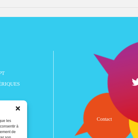
PT
ÉRIQUES
Contact
que les
 consentir à
rtement de
rer son