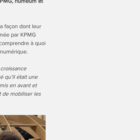
r KPMG, numeum et
a façon dont leur
nimée par KPMG
e comprendre à quoi
u numérique.
 croissance
 qu’il était une
 mis en avant et
t de mobiliser les