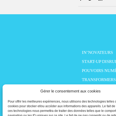
IN’NOVATEURS
START-UP DISRU
POUVOIRS NUM
TRANSFORMERS
SMART LIFE
Gérer le consentement aux cookies
MO’MONEY
Pour offrir les meilleures expériences, nous utilisons des technologies telles 
PEOPLE IN TECH
cookies pour stocker et/ou accéder aux informations des appareils. Le fait de
ces technologies nous permettra de traiter des données telles que le compo
navigation ou les ID uniques sur ce site. Le fait de ne pas consentir ou de reti