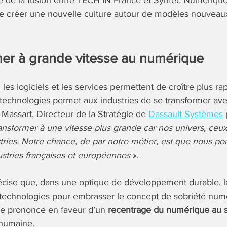
re de la fusion entre TECH IN France et Syntec Numérique
e créer une nouvelle culture autour de modèles nouveaux 
mer à grande vitesse au numérique
es logiciels et les services permettent de croître plus ra
 technologies permet aux industries de se transformer av
n Massart, Directeur de la Stratégie de
Dassault Systèmes
ransformer à une vitesse plus grande car nos univers, ceux 
ries. Notre chance, de par notre métier, est que nous p
stries françaises et européennes
».
écise que, dans une optique de développement durable, l
 technologies pour embrasser le concept de sobriété num
 se prononce en faveur d’un
recentrage du numérique au s
 humaine.