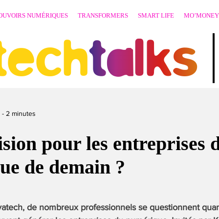
OUVOIRS NUMÉRIQUES
TRANSFORMERS
SMART LIFE
MO’MONEY
techtalks
-
2
minutes
ision pour les entreprises 
ue de demain ?
vatech, de nombreux professionnels se questionnent quan