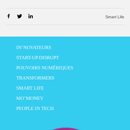
Smart Life
IN’NOVATEURS
START-UP DISRUPT
POUVOIRS NUMÉRIQUES
TRANSFORMERS
SMART LIFE
MO’MONEY
PEOPLE IN TECH