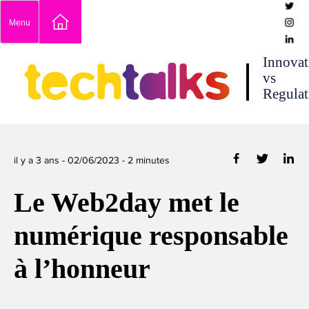
Skip
Menu
to
content
techtalks
Innovat
vs
Regulat
il y a 3 ans -
02/06/2023
-
2
minutes
Le Web2day met le
numérique responsable
à l’honneur