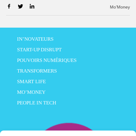
Mo'Money
IN’NOVATEURS
START-UP DISRUPT
POUVOIRS NUMÉRIQUES
TRANSFORMERS
SMART LIFE
MO’MONEY
PEOPLE IN TECH