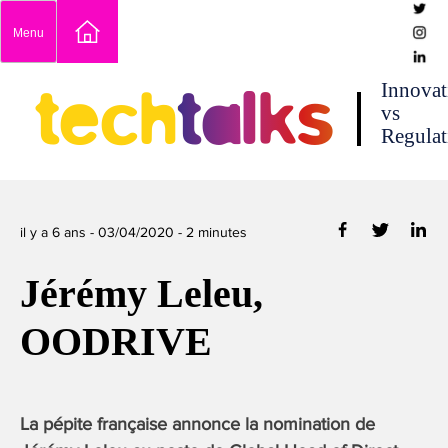
Skip
Menu
to
content
techtalks
Innovat
vs
Regulat
il y a 6 ans -
03/04/2020
-
2
minutes
Jérémy Leleu,
OODRIVE
La pépite française annonce la nomination de